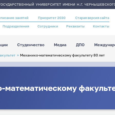
ОСУДАРСТВЕННЫЙ УНИВЕРСИТЕТ ИМЕНИ Н.Г. ЧЕРНЫШЕВСКОГ
списание занятий
Приоритет 2030
Старая версия сайта
Подразделения
Сотрудники
Реквизиты
Контакты
ации
Студенчество
Медиа
ДПО
Междунаро
акультет
Механико-математическому факультету 80 лет
-математическому факульте