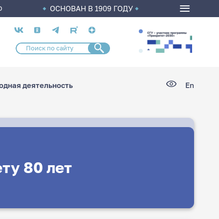
ОСНОВАН В 1909 ГОДУ
О
Социальные
сети
дная деятельность
En
ту 80 лет