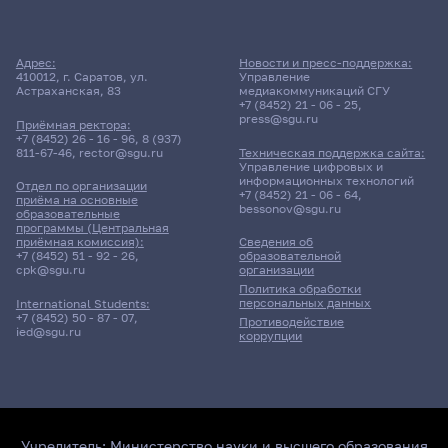
Адрес:
Новости и пресс-поддержка:
410012, г. Саратов, ул.
Управление
Астраханская, 83
медиакоммуникаций СГУ
+7 (8452) 21 - 06 - 25
,
press@sgu.ru
Приёмная ректора:
+7 (8452) 26 - 16 - 96
,
8 (937)
811-67-46
,
rector@sgu.ru
Техническая поддержка сайта:
Управление цифровых и
информационных технологий
Отдел по организации
+7 (8452) 21 - 06 - 64
,
приёма на основные
bessonov@sgu.ru
образовательные
программы (Центральная
приёмная комиссия):
Сведения об
+7 (8452) 51 - 92 - 26
,
образовательной
cpk@sgu.ru
организации
Политика обработки
персональных данных
International Students:
+7 (8452) 50 - 87 - 07
,
Противодействие
ied@sgu.ru
коррупции
Учредитель:
Министерство науки и высшего образования