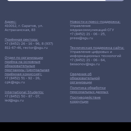
Адрес:
Новости и пресс-поддержка:
410012, г. Саратов, ул.
Управление
Астраханская, 83
медиакоммуникаций СГУ
+7 (8452) 21 - 06 - 25
,
press@sgu.ru
Приёмная ректора:
+7 (8452) 26 - 16 - 96
,
8 (937)
811-67-46
,
rector@sgu.ru
Техническая поддержка сайта:
Управление цифровых и
информационных технологий
Отдел по организации
+7 (8452) 21 - 06 - 64
,
приёма на основные
bessonov@sgu.ru
образовательные
программы (Центральная
приёмная комиссия):
Сведения об
+7 (8452) 51 - 92 - 26
,
образовательной
cpk@sgu.ru
организации
Политика обработки
персональных данных
International Students:
+7 (8452) 50 - 87 - 07
,
Противодействие
ied@sgu.ru
коррупции