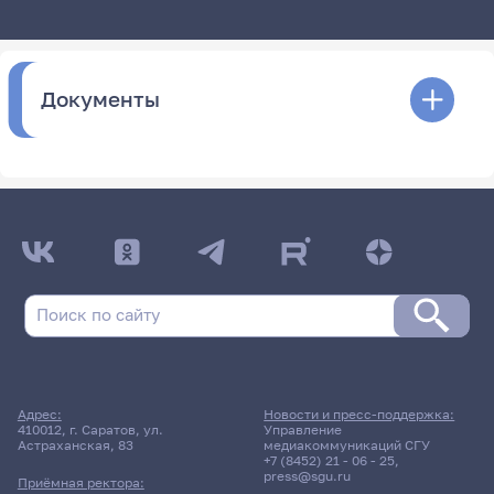
Документы
Адрес:
Новости и пресс-поддержка:
410012, г. Саратов, ул.
Управление
Астраханская, 83
медиакоммуникаций СГУ
+7 (8452) 21 - 06 - 25
,
press@sgu.ru
Приёмная ректора: