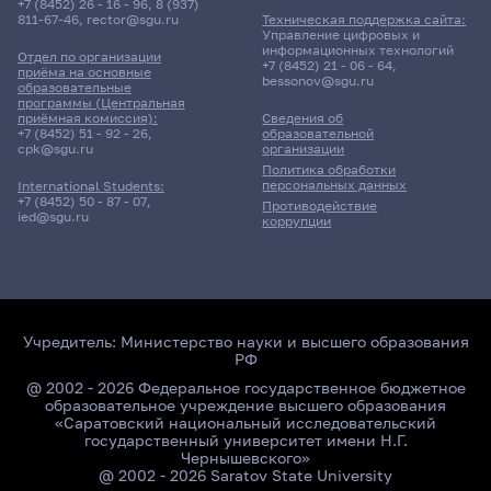
+7 (8452) 26 - 16 - 96
,
8 (937)
811-67-46
,
rector@sgu.ru
Техническая поддержка сайта:
Управление цифровых и
информационных технологий
Отдел по организации
+7 (8452) 21 - 06 - 64
,
приёма на основные
bessonov@sgu.ru
образовательные
программы (Центральная
приёмная комиссия):
Сведения об
+7 (8452) 51 - 92 - 26
,
образовательной
cpk@sgu.ru
организации
Политика обработки
персональных данных
International Students:
+7 (8452) 50 - 87 - 07
,
Противодействие
ied@sgu.ru
коррупции
Учредитель:
Министерство науки и высшего образования
РФ
@ 2002 - 2026 Федеральное государственное бюджетное
образовательное учреждение высшего образования
«Саратовский национальный исследовательский
государственный университет имени Н.Г.
Чернышевского»
@ 2002 - 2026 Saratov State University