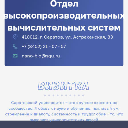
Отдел
высокопроизводительных
вычислительных систем
410012, г. Саратов, ул. Астраханская, 83
+7 (8452) 21 - 07 - 57
nano-bio@sgu.ru
ВИЗИТКА
Саратовский университет – это крупное экспертное
сообщество. Любовь к науке и обучению, пытливый ум,
стремление к диалогу, системность и трудолюбие – то, что
выделяет университетских людей