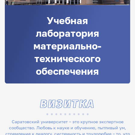
Учебная
лаборатория
материально-
технического
обеспечения
ВИЗИТКА
Саратовский университет – это крупное экспертное
сообщество. Любовь к науке и обучению, пытливый ум,
стремление к диалогу, системность и трудолюбие – то, что