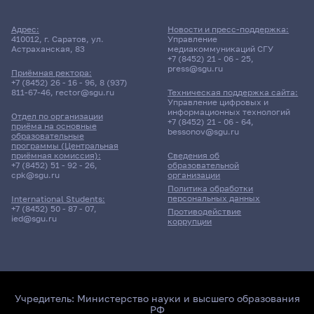
Адрес:
Новости и пресс-поддержка:
410012, г. Саратов, ул.
Управление
Астраханская, 83
медиакоммуникаций СГУ
+7 (8452) 21 - 06 - 25
,
press@sgu.ru
Приёмная ректора:
+7 (8452) 26 - 16 - 96
,
8 (937)
811-67-46
,
rector@sgu.ru
Техническая поддержка сайта:
Управление цифровых и
информационных технологий
Отдел по организации
+7 (8452) 21 - 06 - 64
,
приёма на основные
bessonov@sgu.ru
образовательные
программы (Центральная
приёмная комиссия):
Сведения об
+7 (8452) 51 - 92 - 26
,
образовательной
cpk@sgu.ru
организации
Политика обработки
персональных данных
International Students:
+7 (8452) 50 - 87 - 07
,
Противодействие
ied@sgu.ru
коррупции
Учредитель:
Министерство науки и высшего образования
РФ