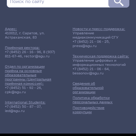
Адрес:
Новости и пресс-поддержка:
410012, г. Саратов, ул.
Управление
Астраханская, 83
медиакоммуникаций СГУ
+7 (8452) 21 - 06 - 25
,
press@sgu.ru
Приёмная ректора:
+7 (8452) 26 - 16 - 96
,
8 (937)
811-67-46
,
rector@sgu.ru
Техническая поддержка сайта:
Управление цифровых и
информационных технологий
Отдел по организации
+7 (8452) 21 - 06 - 64
,
приёма на основные
bessonov@sgu.ru
образовательные
программы (Центральная
приёмная комиссия):
Сведения об
+7 (8452) 51 - 92 - 26
,
образовательной
cpk@sgu.ru
организации
Политика обработки
персональных данных
International Students:
+7 (8452) 50 - 87 - 07
,
Противодействие
ied@sgu.ru
коррупции