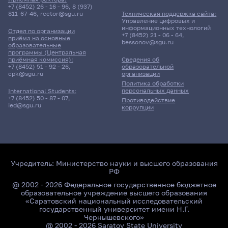
+7 (8452) 26 - 16 - 96
,
8 (937)
811-67-46
,
rector@sgu.ru
Техническая поддержка сайта:
Управление цифровых и
информационных технологий
Отдел по организации
+7 (8452) 21 - 06 - 64
,
приёма на основные
bessonov@sgu.ru
образовательные
программы (Центральная
приёмная комиссия):
Сведения об
+7 (8452) 51 - 92 - 26
,
образовательной
cpk@sgu.ru
организации
Политика обработки
персональных данных
International Students:
+7 (8452) 50 - 87 - 07
,
Противодействие
ied@sgu.ru
коррупции
Учредитель:
Министерство науки и высшего образования
РФ
@ 2002 - 2026 Федеральное государственное бюджетное
образовательное учреждение высшего образования
«Саратовский национальный исследовательский
государственный университет имени Н.Г.
Чернышевского»
@ 2002 - 2026 Saratov State University