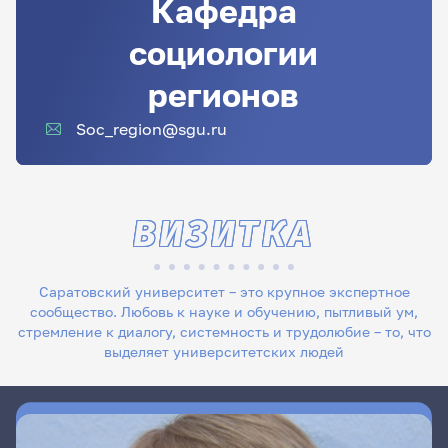
Кафедра
социологии
регионов
Soc_region@sgu.ru
ВИЗИТКА
Саратовский университет – это крупное экспертное
сообщество. Любовь к науке и обучению, пытливый ум,
стремление к диалогу, системность и трудолюбие – то, что
выделяет университетских людей