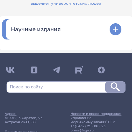
выделяет университетских людей
Научные издания
Адрес:
Новости и пресс-поддержка:
410012, г. Саратов, ул.
Управление
Астраханская, 83
медиакоммуникаций СГУ
+7 (8452) 21 - 06 - 25
,
press@sgu.ru
Приёмная ректора: