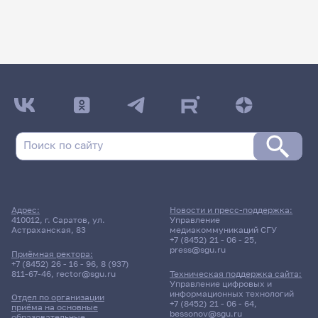
Адрес:
Новости и пресс-поддержка:
410012, г. Саратов, ул.
Управление
Астраханская, 83
медиакоммуникаций СГУ
+7 (8452) 21 - 06 - 25
,
press@sgu.ru
Приёмная ректора:
+7 (8452) 26 - 16 - 96
,
8 (937)
811-67-46
,
rector@sgu.ru
Техническая поддержка сайта:
Управление цифровых и
информационных технологий
Отдел по организации
+7 (8452) 21 - 06 - 64
,
приёма на основные
bessonov@sgu.ru
образовательные