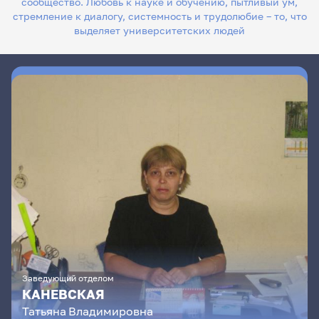
сообщество. Любовь к науке и обучению, пытливый ум,
стремление к диалогу, системность и трудолюбие – то, что
выделяет университетских людей
Заведующий отделом
КАНЕВСКАЯ
Татьяна
Владимировна