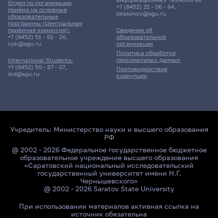
Отдел по организации
+7 (8452) 21 - 06 - 64
,
приёма на основные
bessonov@sgu.ru
образовательные
программы (Центральная
приёмная комиссия):
Сведения об
+7 (8452) 51 - 92 - 26
,
образовательной
cpk@sgu.ru
организации
Политика обработки
персональных данных
International Students:
+7 (8452) 50 - 87 - 07
,
Противодействие
ied@sgu.ru
коррупции
Учредитель:
Министерство науки и высшего образования
РФ
@ 2002 - 2026 Федеральное государственное бюджетное
образовательное учреждение высшего образования
«Саратовский национальный исследовательский
государственный университет имени Н.Г.
Чернышевского»
@ 2002 - 2026 Saratov State University
При использовании материалов активная ссылка на
источник обязательна