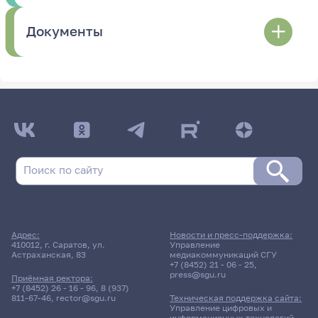
Документы
Адрес:
Новости и пресс-поддержка:
410012, г. Саратов, ул.
Управление
Астраханская, 83
медиакоммуникаций СГУ
+7 (8452) 21 - 06 - 25
,
press@sgu.ru
Приёмная ректора:
+7 (8452) 26 - 16 - 96
,
8 (937)
811-67-46
,
rector@sgu.ru
Техническая поддержка сайта:
Управление цифровых и
информационных технологий