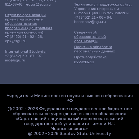
811-67-46
,
rector@sgu.ru
Техническая поддержка сайта:
Управление цифровых и
информационных технологий
Отдел по организации
+7 (8452) 21 - 06 - 64
,
приёма на основные
bessonov@sgu.ru
образовательные
программы (Центральная
приёмная комиссия):
Сведения об
+7 (8452) 51 - 92 - 26
,
образовательной
cpk@sgu.ru
организации
Политика обработки
персональных данных
International Students:
+7 (8452) 50 - 87 - 07
,
Противодействие
ied@sgu.ru
коррупции
Учредитель:
Министерство науки и высшего образования
РФ
@ 2002 - 2026 Федеральное государственное бюджетное
образовательное учреждение высшего образования
«Саратовский национальный исследовательский
государственный университет имени Н.Г.
Чернышевского»
@ 2002 - 2026 Saratov State University