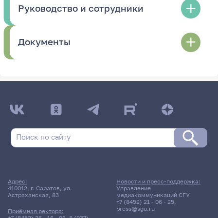
Руководство и сотрудники
Документы
Адрес:
Новости и пресс-поддержка:
410012, г. Саратов, ул.
Управление
Астраханская, 83
медиакоммуникаций СГУ
+7 (8452) 21 - 06 - 25
,
press@sgu.ru
Приёмная ректора:
+7 (8452) 26 - 16 - 96
,
8 (937)