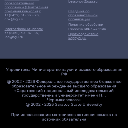
bessonov@sgu.ru
образовательные
программы (Центральная
приёмная комиссия):
Сведения об
+7 (8452) 51 - 92 - 26
,
образовательной
cpk@sgu.ru
организации
Политика обработки
персональных данных
International Students:
+7 (8452) 50 - 87 - 07
,
Противодействие
ied@sgu.ru
коррупции
Учредитель:
Министерство науки и высшего образования
РФ
@ 2002 - 2026 Федеральное государственное бюджетное
образовательное учреждение высшего образования
«Саратовский национальный исследовательский
государственный университет имени Н.Г.
Чернышевского»
@ 2002 - 2026 Saratov State University
При использовании материалов активная ссылка на
источник обязательна