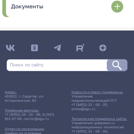
Документы
Адрес:
Новости и пресс-поддержка:
410012, г. Саратов, ул.
Управление
Астраханская, 83
медиакоммуникаций СГУ
+7 (8452) 21 - 06 - 25
,
press@sgu.ru
Приёмная ректора:
+7 (8452) 26 - 16 - 96
,
8 (937)
811-67-46
,
rector@sgu.ru
Техническая поддержка сайта:
Управление цифровых и
информационных технологий
Отдел по организации
+7 (8452) 21 - 06 - 64
,
приёма на основные