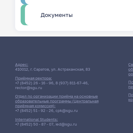
Документы
Адрес:
Св
410012, г. Саратов, ул. Астраханская, 83
об
ор
Приёмная ректора:
По
+7 (8452) 26 - 16 - 96
,
8 (937) 811-67-46
,
пе
rector@sgu.ru
Пр
Отдел по организации приёма на основные
ко
образовательные программы (Центральная
приёмная комиссия):
+7 (8452) 51 - 92 - 26
,
cpk@sgu.ru
International Students:
+7 (8452) 50 - 87 - 07
,
ied@sgu.ru