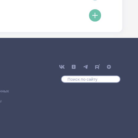
нных
u