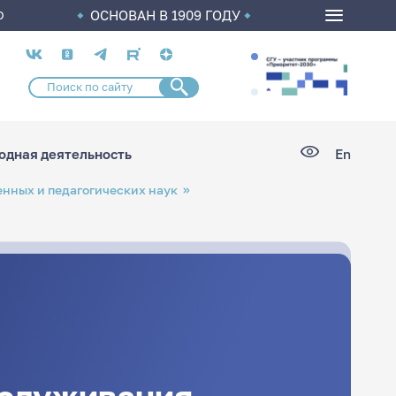
ОСНОВАН В 1909 ГОДУ
О
Социальные
сети
дная деятельность
En
нных и педагогических наук
бслуживания