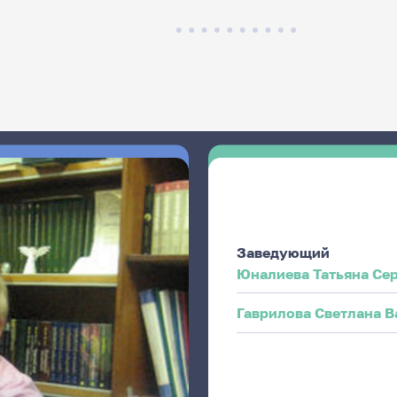
Заведующий
Юналиева Татьяна Се
Гаврилова Светлана В