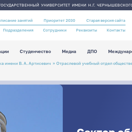
ОСУДАРСТВЕННЫЙ УНИВЕРСИТЕТ ИМЕНИ Н.Г. ЧЕРНЫШЕВСКОГ
списание занятий
Приоритет 2030
Старая версия сайта
Подразделения
Сотрудники
Реквизиты
Контакты
ации
Студенчество
Медиа
ДПО
Междунаро
а имени В. А. Артисевич
Отраслевой учебный отдел обществе
Сектор о