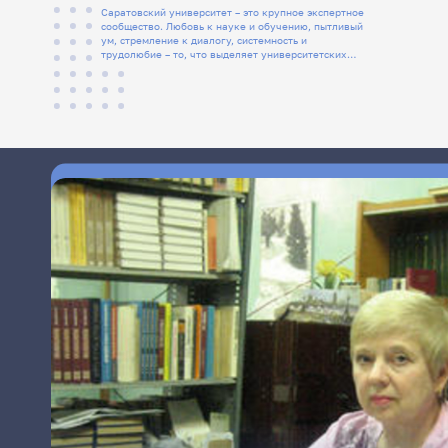
Саратовский университет – это крупное экспертное
сообщество. Любовь к науке и обучению, пытливый
ум, стремление к диалогу, системность и
трудолюбие – то, что выделяет университетских
людей