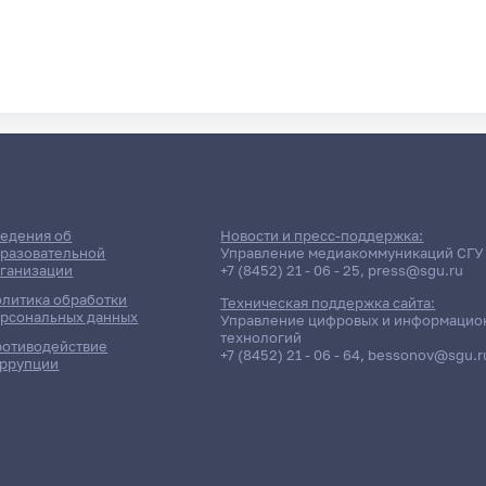
едения об
Новости и пресс-поддержка:
разовательной
Управление медиакоммуникаций СГУ
ганизации
+7 (8452) 21 - 06 - 25
,
press@sgu.ru
литика обработки
Техническая поддержка сайта:
рсональных данных
Управление цифровых и информацио
технологий
отиводействие
+7 (8452) 21 - 06 - 64
,
bessonov@sgu.r
ррупции