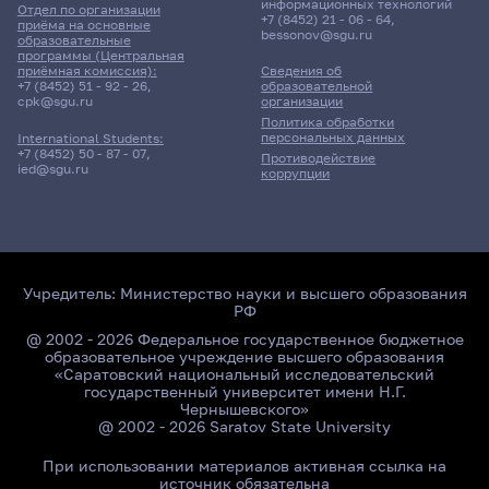
информационных технологий
Отдел по организации
+7 (8452) 21 - 06 - 64
,
приёма на основные
bessonov@sgu.ru
образовательные
программы (Центральная
приёмная комиссия):
Сведения об
+7 (8452) 51 - 92 - 26
,
образовательной
cpk@sgu.ru
организации
Политика обработки
персональных данных
International Students:
+7 (8452) 50 - 87 - 07
,
Противодействие
ied@sgu.ru
коррупции
Учредитель:
Министерство науки и высшего образования
РФ
@ 2002 - 2026 Федеральное государственное бюджетное
образовательное учреждение высшего образования
«Саратовский национальный исследовательский
государственный университет имени Н.Г.
Чернышевского»
@ 2002 - 2026 Saratov State University
При использовании материалов активная ссылка на
источник обязательна