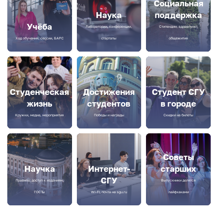
Социальная
Наука
поддержка
Учёба
Лаборатории, конференции,
Стипендии, здравпункт,
Ход обучения, сессии, БАРС
стартапы
общежития
Студенческая
Достижения
Студент СГУ
жизнь
студентов
в городе
Кружки, медиа, мероприятия
Победы и награды
Скидки на билеты
Советы
Научка
Интернет-
старших
СГУ
Правила, доступ к изданиям,
Выпускники делятся
ГОСТы
WI-FI, почта на sgu.ru
лайфхаками