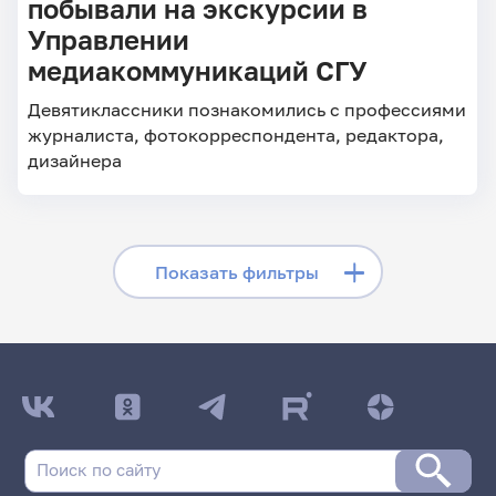
побывали на экскурсии в
Управлении
медиакоммуникаций СГУ
Девятиклассники познакомились с профессиями
журналиста, фотокорреспондента, редактора,
дизайнера
Скрыть фильтры
Показать фильтры
Поиск по заголовкам
Поиск по рубрикам