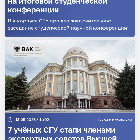
на итоговой студенческой
конференции
В X корпусе СГУ прошло заключительное
заседание студенческой научной конференции
Наука и инновации
13.05.2026 / 11:02
7 учёных СГУ стали членами
экспертных советов Высшей