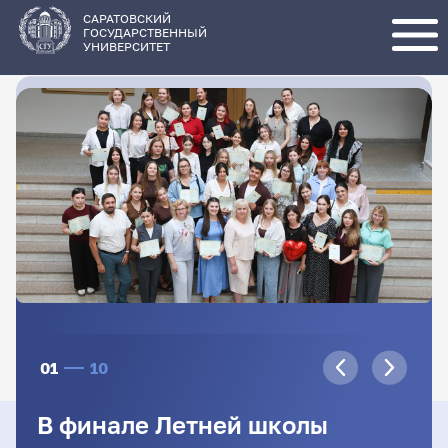
Перейти
к
основному
САРАТОВСКИЙ
содержанию
ГОСУДАРСТВЕННЫЙ
УНИВЕРСИТЕТ
01
10
В финале Летней школы