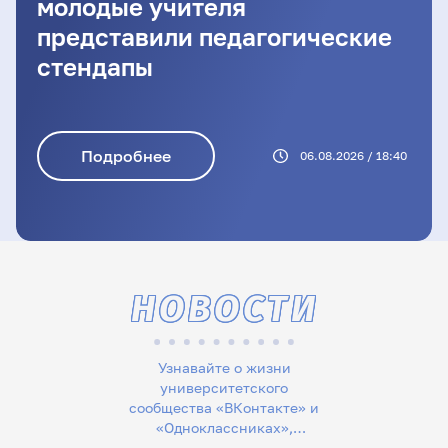
молодые учителя
представили педагогические
стендапы
Подробнее
06.08.2026 / 18:40
НОВОСТИ
Узнавайте о жизни
университетского
сообщества «ВКонтакте» и
«Одноклассниках»,
следите за новостями в