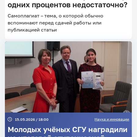
одних процентов недостаточно?
Самоплагиат – тема, о которой обычно
вспоминают перед сдачей работы или
Главные
новости
публикацией статьи
Наука и инновации
15.05.2026 / 18:00
Молодых учёных СГУ наградили