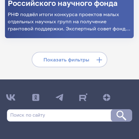
Российского научного фонда
РНФ подвёл итоги конкурса проектов малых
отдельных научных групп на получение
грантовой поддержки. Экспертный совет фонда
по результатам экспертизы поддержал 10
проектов учёных Саратовского университета.
Скрыть фильтры
Показать фильтры
Поиск по заголовкам
Поиск по рубрикам
Поиск по дате