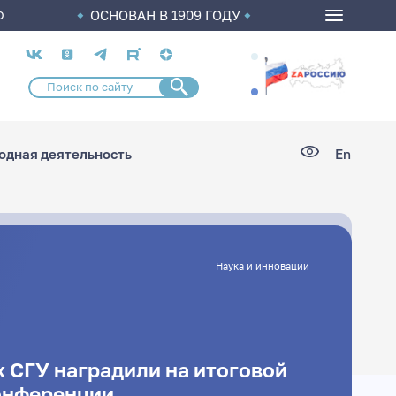
ОСНОВАН В 1909 ГОДУ
О
Социальные
сети
дная деятельность
En
Наука и инновации
 СГУ наградили на итоговой
онференции