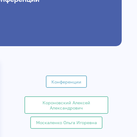
Конференции
Короновский Алексей
Александрович
Москаленко Ольга Игоревна