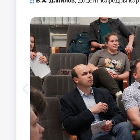
В.А. Данилов
, доцент кафедры ка