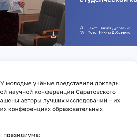
Текст: Никита Дубовенко
Фото: Никита Дубовенко
СГУ молодые учёные представили доклады
кой научной конференции Саратовского
лашены авторы лучших исследований – их
ких конференциях образовательных
ы президиума: