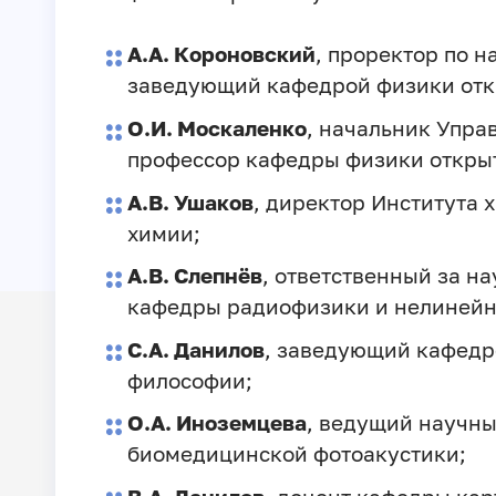
А.А. Короновский
, проректор по 
заведующий кафедрой физики отк
О.И. Москаленко
, начальник Упра
профессор кафедры физики открыт
А.В. Ушаков
, директор Института
химии;
А.В. Слепнёв
, ответственный за н
кафедры радиофизики и нелинейн
С.А. Данилов
, заведующий кафедр
философии;
О.А. Иноземцева
, ведущий научны
биомедицинской фотоакустики;