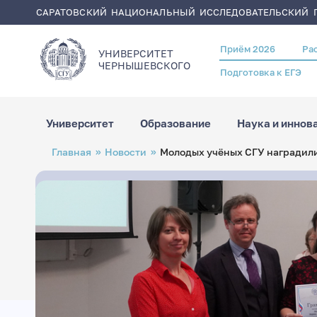
САРАТОВСКИЙ НАЦИОНАЛЬНЫЙ ИССЛЕДОВАТЕЛЬСКИЙ Г
Приём 2026
Ра
Header
УНИВЕРСИТЕТ
menu
ЧЕРНЫШЕВСКОГO
Подготовка к ЕГЭ
Университет
Образование
Наука и иннов
Перейти
Строка
Главная
Новости
Молодых учёных СГУ наградили
к
навигации
основному
содержанию