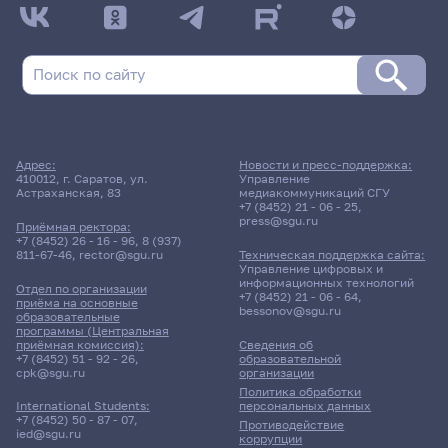
Адрес:
Новости и пресс-поддержка:
410012, г. Саратов, ул.
Управление
Астраханская, 83
медиакоммуникаций СГУ
+7 (8452) 21 - 06 - 25
,
press@sgu.ru
Приёмная ректора:
+7 (8452) 26 - 16 - 96
,
8 (937)
811-67-46
,
rector@sgu.ru
Техническая поддержка сайта:
Управление цифровых и
информационных технологий
Отдел по организации
+7 (8452) 21 - 06 - 64
,
приёма на основные
bessonov@sgu.ru
образовательные
программы (Центральная
приёмная комиссия):
Сведения об
+7 (8452) 51 - 92 - 26
,
образовательной
cpk@sgu.ru
организации
Политика обработки
персональных данных
International Students:
+7 (8452) 50 - 87 - 07
,
Противодействие
ied@sgu.ru
коррупции