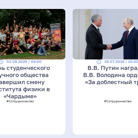
03.08.2026 / 09:00
28.07.2026 / 10:0
нь студенческого
В.В. Путин нагр
учного общества
В.В. Володина ор
авершил смену
«За доблестный т
ститута физики в
«Чардыме»
#Сотрудничество
#Сотрудничество