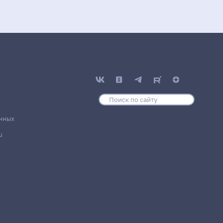
нных
u