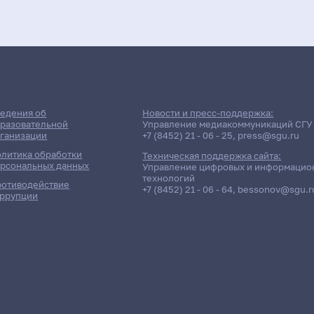
едения об
Новости и пресс-поддержка:
разовательной
Управление медиакоммуникаций СГУ
ганизации
+7 (8452) 21 - 06 - 25
,
press@sgu.ru
литика обработки
Техническая поддержка сайта:
рсональных данных
Управление цифровых и информацио
технологий
отиводействие
+7 (8452) 21 - 06 - 64
,
bessonov@sgu.r
ррупции