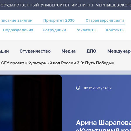
ОСУДАРСТВЕННЫЙ УНИВЕРСИТЕТ ИМЕНИ Н.Г. ЧЕРНЫШЕВСКОГ
списание занятий
Приоритет 2030
Старая версия сайта
Подразделения
Сотрудники
Реквизиты
Контакты
ации
Студенчество
Медиа
ДПО
Междунаро
СГУ проект «Культурный код России 3.0: Путь Победы»
02.12.2025 / 14:02
Арина Шарапова
«Культурный код