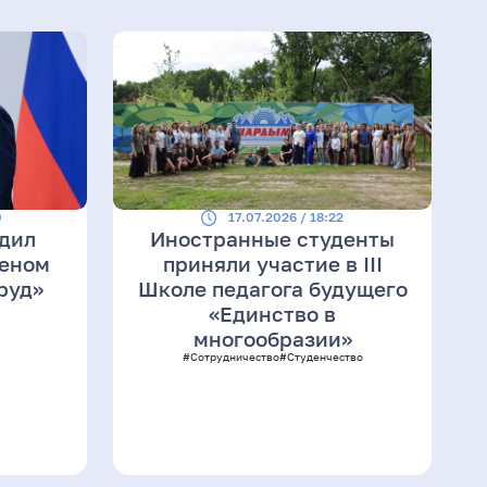
0
17.07.2026 / 18:22
адил
Иностранные студенты
деном
приняли участие в III
руд»
Школе педагога будущего
«Единство в
многообразии»
#Сотрудничество
#Студенчество