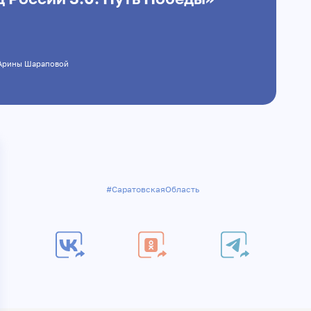
йта Арины Шараповой
#СаратовскаяОбласть