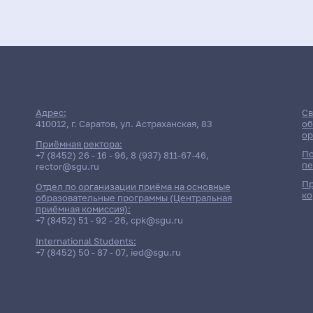
Адрес:
Св
410012, г. Саратов, ул. Астраханская, 83
об
ор
Приёмная ректора:
По
+7 (8452) 26 - 16 - 96
,
8 (937) 811-67-46
,
пе
rector@sgu.ru
Пр
Отдел по организации приёма на основные
ко
образовательные программы (Центральная
приёмная комиссия):
+7 (8452) 51 - 92 - 26
,
cpk@sgu.ru
International Students:
+7 (8452) 50 - 87 - 07
,
ied@sgu.ru