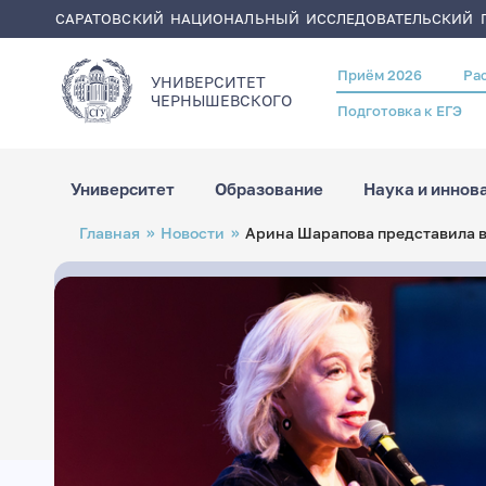
САРАТОВСКИЙ НАЦИОНАЛЬНЫЙ ИССЛЕДОВАТЕЛЬСКИЙ Г
Приём 2026
Ра
Header
УНИВЕРСИТЕТ
menu
ЧЕРНЫШЕВСКОГO
Подготовка к ЕГЭ
Университет
Образование
Наука и иннов
Перейти
Строка
Главная
Новости
Арина Шарапова представила в 
к
навигации
основному
содержанию