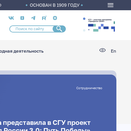
ОСНОВАН В 1909 ГОДУ
О
Социальные
сети
дная деятельность
En
Сотрудничество
 представила в СГУ проект
 России 3.0: Путь Победы»