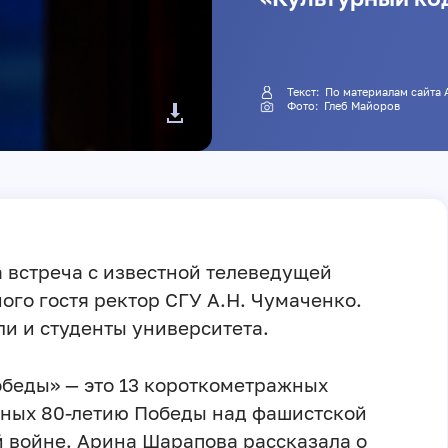
Текст: По материалам са
Фото: Глеб Майоров
 встреча с известной телеведущей
ого гостя ректор СГУ А.Н. Чумаченко.
и и студенты университета.
обеды» — это 13 короткометражных
ных 80-летию Победы над фашистской
 войне. Арина Шарапова рассказала о