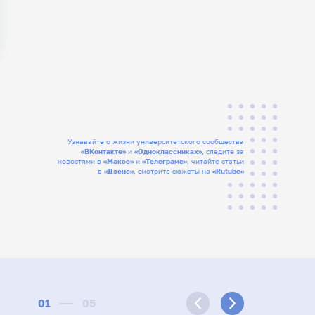
Узнавайте о жизни университетского сообщества
«ВКонтакте»
и
«Одноклассниках»
, следите за
новостями в
«Максе»
и
«Телеграме»
, читайте статьи
в
«Дзене»
, смотрите сюжеты на
«Rutube»
01
05