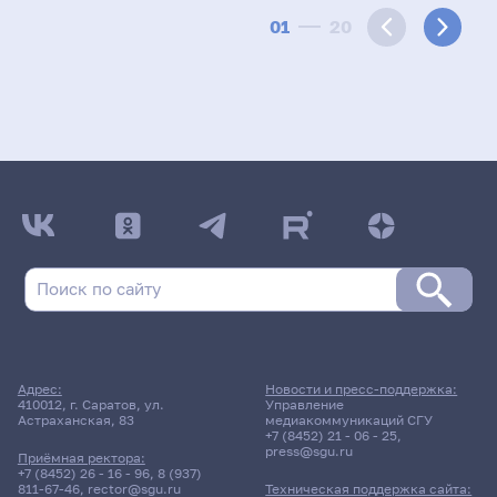
01
20
Адрес:
Новости и пресс-поддержка:
410012, г. Саратов, ул.
Управление
Астраханская, 83
медиакоммуникаций СГУ
+7 (8452) 21 - 06 - 25
,
press@sgu.ru
Приёмная ректора:
+7 (8452) 26 - 16 - 96
,
8 (937)
811-67-46
,
rector@sgu.ru
Техническая поддержка сайта: