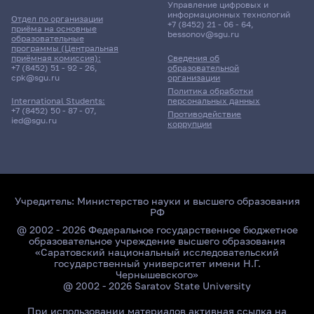
Управление цифровых и
информационных технологий
Отдел по организации
+7 (8452) 21 - 06 - 64
,
приёма на основные
bessonov@sgu.ru
образовательные
программы (Центральная
приёмная комиссия):
Сведения об
+7 (8452) 51 - 92 - 26
,
образовательной
cpk@sgu.ru
организации
Политика обработки
персональных данных
International Students:
+7 (8452) 50 - 87 - 07
,
Противодействие
ied@sgu.ru
коррупции
Учредитель:
Министерство науки и высшего образования
РФ
@ 2002 - 2026 Федеральное государственное бюджетное
образовательное учреждение высшего образования
«Саратовский национальный исследовательский
государственный университет имени Н.Г.
Чернышевского»
@ 2002 - 2026 Saratov State University
При использовании материалов активная ссылка на