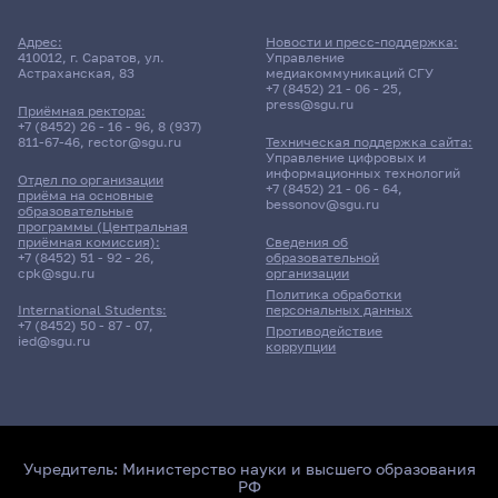
Адрес:
Новости и пресс-поддержка:
410012, г. Саратов, ул.
Управление
Астраханская, 83
медиакоммуникаций СГУ
+7 (8452) 21 - 06 - 25
,
press@sgu.ru
Приёмная ректора:
+7 (8452) 26 - 16 - 96
,
8 (937)
811-67-46
,
rector@sgu.ru
Техническая поддержка сайта:
Управление цифровых и
информационных технологий
Отдел по организации
+7 (8452) 21 - 06 - 64
,
приёма на основные
bessonov@sgu.ru
образовательные
программы (Центральная
приёмная комиссия):
Сведения об
+7 (8452) 51 - 92 - 26
,
образовательной
cpk@sgu.ru
организации
Политика обработки
персональных данных
International Students:
+7 (8452) 50 - 87 - 07
,
Противодействие
ied@sgu.ru
коррупции
Учредитель:
Министерство науки и высшего образования
РФ