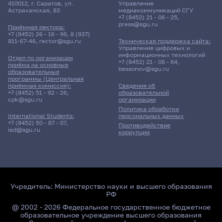
410012, г. Саратов, ул.
Управление
Астраханская, 83
медиакоммуникаций СГУ
+7 (8452) 21 - 06 - 25
,
press@sgu.ru
Приёмная ректора:
+7 (8452) 26 - 16 - 96
,
8 (937)
811-67-46
,
rector@sgu.ru
Техническая поддержка сайта:
Управление цифровых и
информационных технологий
Отдел по организации
+7 (8452) 21 - 06 - 64
,
приёма на основные
bessonov@sgu.ru
образовательные
программы (Центральная
приёмная комиссия):
Сведения об
+7 (8452) 51 - 92 - 26
,
образовательной
cpk@sgu.ru
организации
Политика обработки
персональных данных
International Students:
+7 (8452) 50 - 87 - 07
,
Противодействие
ied@sgu.ru
коррупции
Учредитель:
Министерство науки и высшего образования
РФ
@ 2002 - 2026 Федеральное государственное бюджетное
образовательное учреждение высшего образования