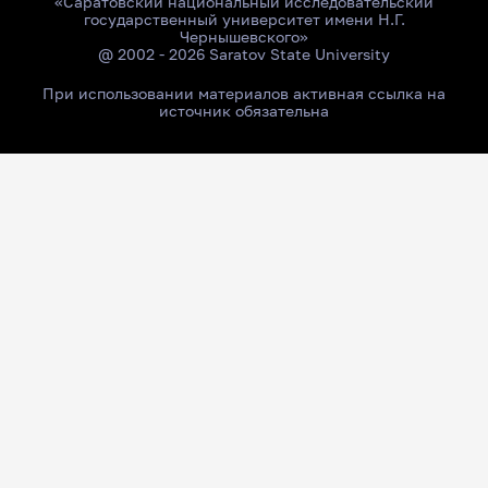
«Саратовский национальный исследовательский
государственный университет имени Н.Г.
Чернышевского»
@ 2002 - 2026 Saratov State University
При использовании материалов активная ссылка на
источник обязательна