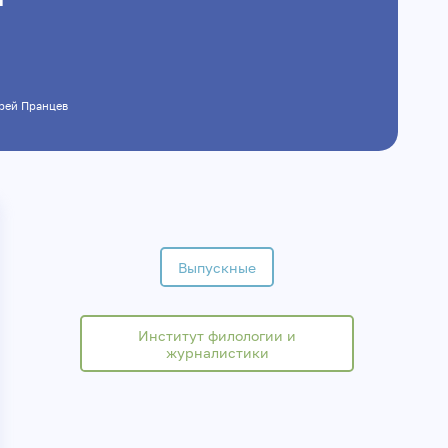
дрей Пранцев
Выпускные
Институт филологии и
журналистики