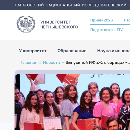
САРАТОВСКИЙ НАЦИОНАЛЬНЫЙ ИССЛЕДОВАТЕЛЬСКИЙ Г
Приём 2026
Ра
Header
УНИВЕРСИТЕТ
menu
ЧЕРНЫШЕВСКОГO
Подготовка к ЕГЭ
Университет
Образование
Наука и иннов
Перейти
Строка
Главная
Новости
Выпускной ИФиЖ: в сердцах – а
к
навигации
основному
содержанию