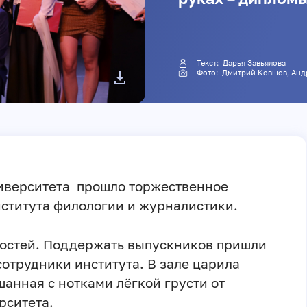
Текст: Дарья Завьялова
Фото:
Дмитрий Ковшов
, Ан
ниверситета прошло торжественное
ститута филологии и журналистики.
 гостей. Поддержать выпускников пришли
сотрудники института. В зале царила
анная с нотками лёгкой грусти от
рситета.