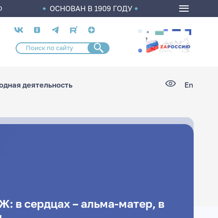
ОСНОВАН В 1909 ГОДУ
О
Социальные
сети
дная деятельность
En
 в сердцах – альма-матер, в
ы