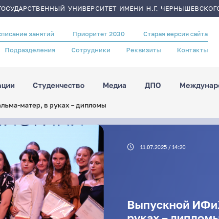
ОСУДАРСТВЕННЫЙ УНИВЕРСИТЕТ ИМЕНИ Н.Г. ЧЕРНЫШЕВСКОГ
списание занятий
Приоритет 2030
Старая версия сайта
Подразделения
Сотрудники
Реквизиты
Контакты
ации
Студенчество
Медиа
ДПО
Междунаро
льма-матер, в руках – дипломы
11.07.2025 / 14:20
Выпускной ИФиЖ:
руках – диплом