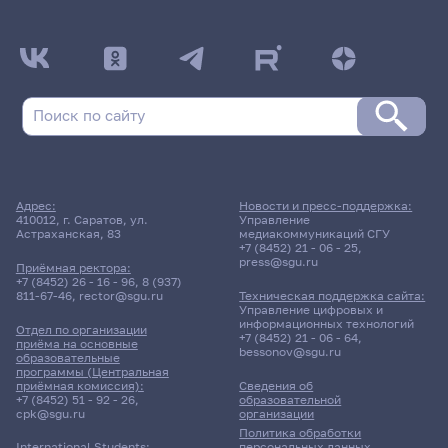
Адрес:
Новости и пресс-поддержка:
410012, г. Саратов, ул.
Управление
Астраханская, 83
медиакоммуникаций СГУ
+7 (8452) 21 - 06 - 25
,
press@sgu.ru
Приёмная ректора:
+7 (8452) 26 - 16 - 96
,
8 (937)
811-67-46
,
rector@sgu.ru
Техническая поддержка сайта:
Управление цифровых и
информационных технологий
Отдел по организации
+7 (8452) 21 - 06 - 64
,
приёма на основные
bessonov@sgu.ru
образовательные
программы (Центральная
приёмная комиссия):
Сведения об
+7 (8452) 51 - 92 - 26
,
образовательной
cpk@sgu.ru
организации
Политика обработки
персональных данных
International Students: