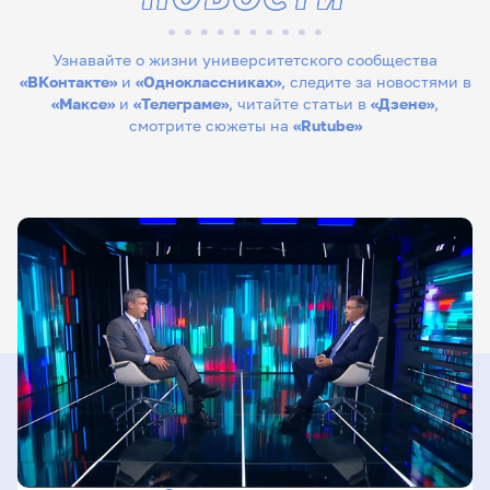
Узнавайте о жизни университетского сообщества
«ВКонтакте»
и
«Одноклассниках»
, следите за новостями в
«Максе»
и
«Телеграме»
, читайте статьи в
«Дзене»
,
смотрите сюжеты на
«Rutube»