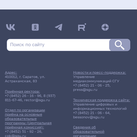
Адрес:
Новости и пресс-поддержка:
410012, г. Саратов, ул.
Управление
Астраханская, 83
медиакоммуникаций СГУ
+7 (8452) 21 - 06 - 25
,
press@sgu.ru
Приёмная ректора:
+7 (8452) 26 - 16 - 96
,
8 (937)
811-67-46
,
rector@sgu.ru
Техническая поддержка сайта:
Управление цифровых и
информационных технологий
Отдел по организации
+7 (8452) 21 - 06 - 64
,
приёма на основные
bessonov@sgu.ru
образовательные
программы (Центральная
приёмная комиссия):
Сведения об
+7 (8452) 51 - 92 - 26
,
образовательной
cpk@sgu.ru
организации