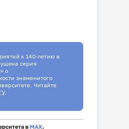
иятий к 140-летию в
пущена серия
» о
ности знаменитого
иверситете. Читайте
ГУ
.
ерситета в
MAX
.