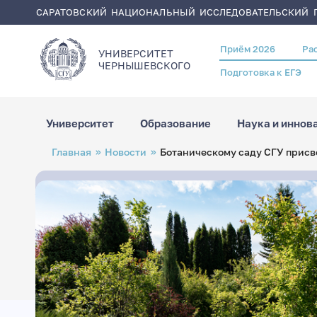
САРАТОВСКИЙ НАЦИОНАЛЬНЫЙ ИССЛЕДОВАТЕЛЬСКИЙ Г
Приём 2026
Ра
Header
УНИВЕРСИТЕТ
menu
ЧЕРНЫШЕВСКОГO
Подготовка к ЕГЭ
Университет
Образование
Наука и иннов
Перейти
Строка
Главная
Новости
Ботаническому саду СГУ присв
к
навигации
основному
содержанию