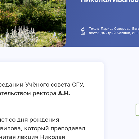
Текст:
Лариса Суворова
,
Евг
Фото:
Дмитрий Ковшов
,
Инн
седании Учёного совета СГУ,
ательством ректора
А.Н.
лет со дня рождения
вилова, который преподавал
нитая лекция Николая