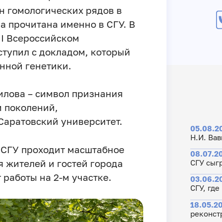
н гомологических рядов в
а прочитана именно в СГУ. В
II Всероссийском
тупил с докладом, который
нной генетики.
илова – символ признания
и поколений,
Саратовский университет.
05.08.20
Н.И. Вав
 СГУ проходит масштабное
08.07.20
я жителей и гостей города
СГУ сыг
 работы на 2-м участке.
03.06.2
СГУ, где
18.05.20
реконст