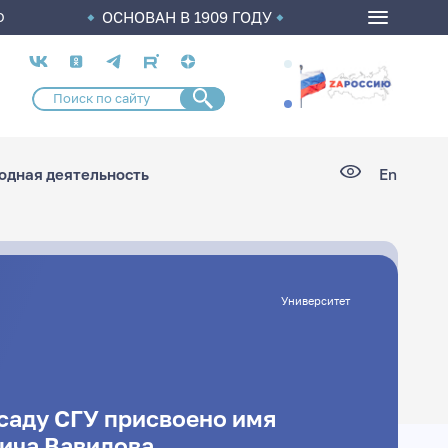
ОСНОВАН В 1909 ГОДУ
О
Социальные
сети
дная деятельность
En
Университет
саду СГУ присвоено имя
ича Вавилова