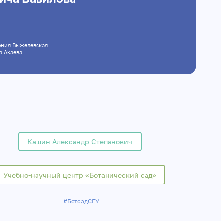
ения Выжелевская
а Акаева
Кашин Александр Степанович
Учебно-научный центр «Ботанический сад»
#БотсадСГУ