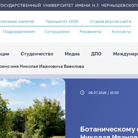
ОСУДАРСТВЕННЫЙ УНИВЕРСИТЕТ ИМЕНИ Н.Г. ЧЕРНЫШЕВСКОГ
списание занятий
Приоритет 2030
Старая версия сайта
Подразделения
Сотрудники
Реквизиты
Контакты
ации
Студенчество
Медиа
ДПО
Междунаро
оено имя Николая Ивановича Вавилова
08.07.2026 / 10:00
Ботаническому 
Николая Иванов