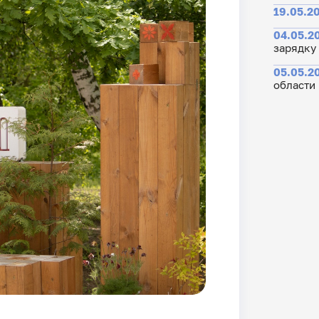
19.05.20
04.05.20
зарядку
05.05.20
области