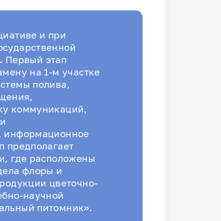
циативе и при
осударственной
.
Первый этап
амену на 1-м участке
стемы полива,
ещения,
ку коммуникаций,
 и
, информационное
п предполагает
и, где расположены
дела флоры и
тродукции цветочно-
ебно-научной
альный питомник».