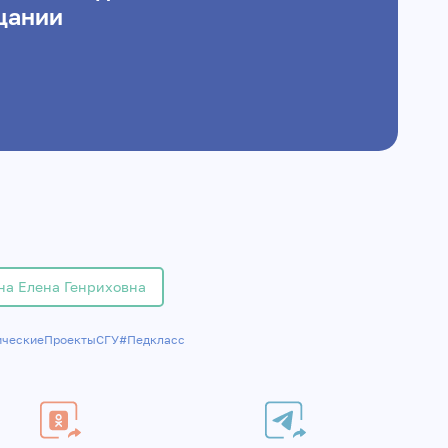
щании
на Елена Генриховна
ическиеПроектыСГУ
#Педкласс