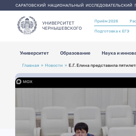
САРАТОВСКИЙ НАЦИОНАЛЬНЫЙ ИССЛЕДОВАТЕЛЬСКИЙ Г
Приём 2026
Ра
Header
УНИВЕРСИТЕТ
menu
ЧЕРНЫШЕВСКОГO
Подготовка к ЕГЭ
Университет
Образование
Наука и иннов
Перейти
Строка
Главная
Новости
Е.Г. Елина представила пятил
к
навигации
основному
содержанию