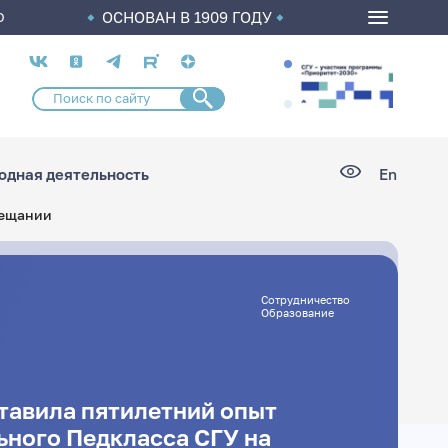
ОСНОВАН В 1909 ГОДУ
О
Социальные
сети
дная деятельность
En
вещании
Сотрудничество
Образование
ставила пятилетний опыт
ьного Педкласса СГУ на