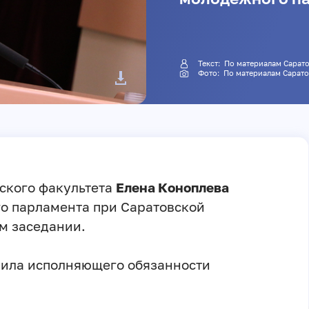
Текст: По материалам Са
Фото: По материалам Са
еского факультета
Елена Коноплева
о парламента при Саратовской
м заседании.
нила исполняющего обязанности