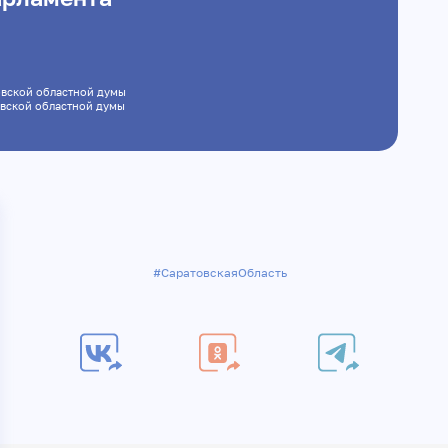
ратовской областной думы
ратовской областной думы
#СаратовскаяОбласть