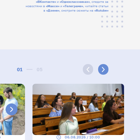
«ВКонтакте»
и
«Одноклассниках»
, следите за
новостями в
«Максе»
и
«Телеграме»
, читайте статьи
в
«Дзене»
, смотрите сюжеты на
«Rutube»
01
05
5
06.08.2026 / 10:00