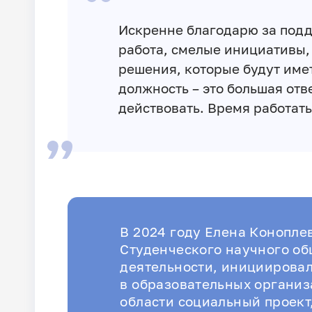
Искренне благодарю за подд
работа, смелые инициативы,
решения, которые будут име
должность – это большая отв
действовать. Время работать
В 2024 году Елена Конопле
Студенческого научного об
деятельности, инициировал
в образовательных организ
области социальный проек