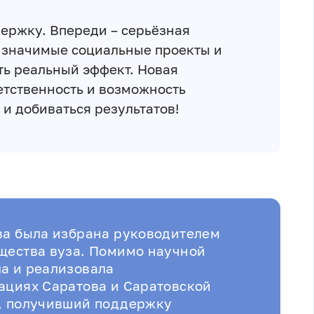
ержку. Впереди – серьёзная
 значимые социальные проекты и
ть реальный эффект. Новая
етственность и возможность
 и добиваться результатов!
ва была избрана руководителем
щества вуза. Помимо научной
а и реализовала
ациях Саратова и Саратовской
т, получивший поддержку