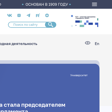
ОСНОВАН В 1909 ГОДУ
О
Социальные
сети
дная деятельность
En
Университет
а стала председателем
арламента