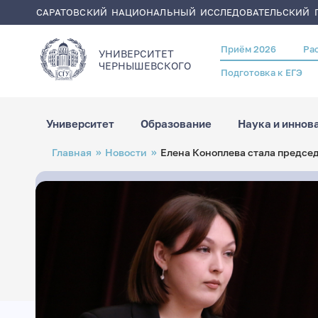
САРАТОВСКИЙ НАЦИОНАЛЬНЫЙ ИССЛЕДОВАТЕЛЬСКИЙ Г
Приём 2026
Ра
Header
УНИВЕРСИТЕТ
menu
ЧЕРНЫШЕВСКОГO
Подготовка к ЕГЭ
Университет
Образование
Наука и иннов
Перейти
Строка
Главная
Новости
Елена Коноплева стала предсе
к
навигации
основному
содержанию