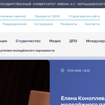
ОСУДАРСТВЕННЫЙ УНИВЕРСИТЕТ ИМЕНИ Н.Г. ЧЕРНЫШЕВСКОГ
списание занятий
Приоритет 2030
Старая версия сайта
Подразделения
Сотрудники
Реквизиты
Контакты
ации
Студенчество
Медиа
ДПО
Междунаро
дателем молодёжного парламента
03.04.2026 / 15:22
Елена Коноплев
молодёжного п