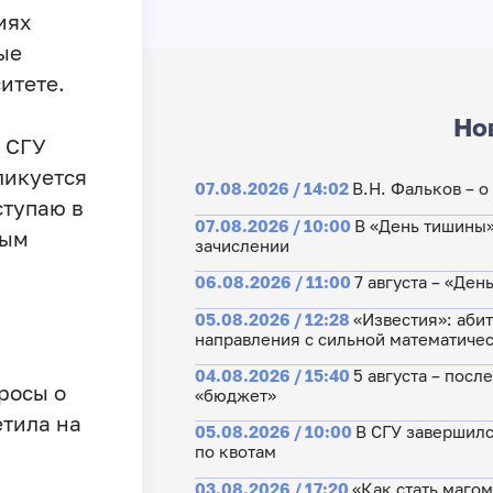
иях
ые
итете.
Но
а СГУ
ликуется
07.08.2026 / 14:02
В.Н. Фальков – 
ступаю в
07.08.2026 / 10:00
В «День тишины»
вым
зачислении
06.08.2026 / 11:00
7 августа – «Де
05.08.2026 / 12:28
«Известия»: аби
направления с сильной математиче
04.08.2026 / 15:40
5 августа – посл
росы о
«бюджет»
тила на
05.08.2026 / 10:00
В СГУ завершилс
по квотам
03.08.2026 / 17:20
«Как стать маго