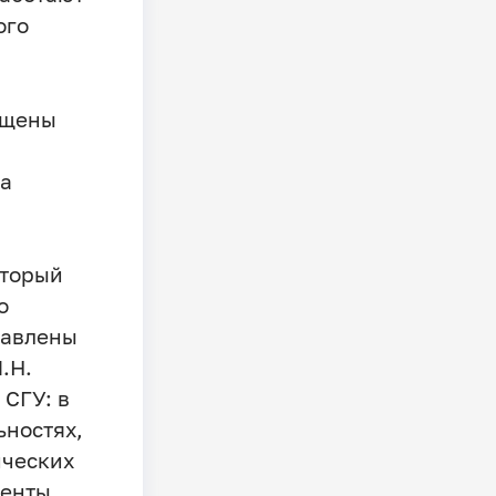
ого
ящены
а
оторый
о
тавлены
.Н.
 СГУ: в
ьностях,
ических
денты.