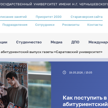
ОСУДАРСТВЕННЫЙ УНИВЕРСИТЕТ ИМЕНИ Н.Г. ЧЕРНЫШЕВСКОГ
списание занятий
Приоритет 2030
Старая версия сайта
Подразделения
Сотрудники
Реквизиты
Контакты
ации
Студенчество
Медиа
ДПО
Междунаро
т абитуриентский выпуск газеты «Саратовский университет»
19.05.2026 / 15:05
Как поступить в
абитуриентский