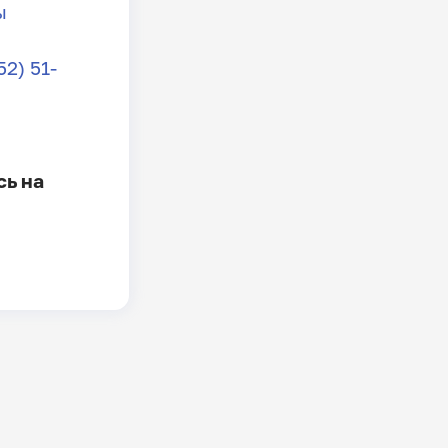
ы
2) 51-
сь на