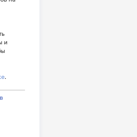
ть
ы и
бы
ке
.
в