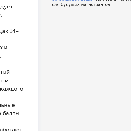
для будущих магистрантов
дует
.
цах 14–
х и
.
бный
ным
 каждого
льные
е баллы
работают