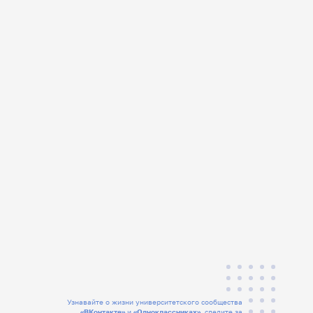
Узнавайте о жизни университетского сообщества
«ВКонтакте»
и
«Одноклассниках»
, следите за