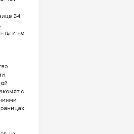
нице 64
,
нты и не
тво
ии.
ной
акомят с
ниями
траницах
ов на