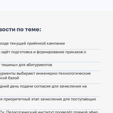
вости по теме:
о ходе текущей приёмной кампании
 идёт подготовка и формирование приказов о
нь тишины» для абитуриентов
туриенты выбирают инженерно-технологические
ской базой
едний день подачи согласия для зачисления на
я приоритетный этап зачисления для поступающих
м?»: Педагогический институт проведёт прямой эфир