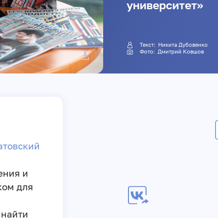
университет»
Текст: Никита Дубовенко
Фото:
Дмитрий Ковшов
н
атовский
ения и
ком для
 найти