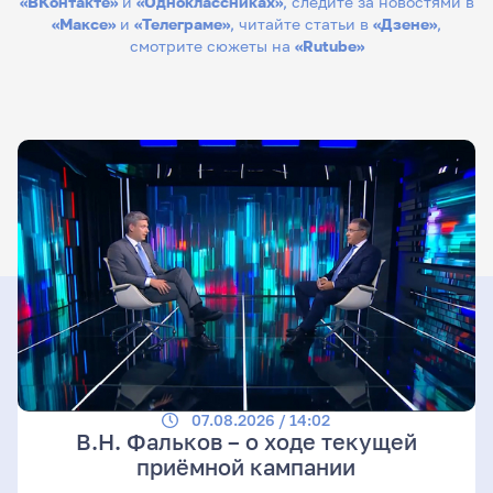
«ВКонтакте»
и
«Одноклассниках»
, следите за новостями в
«Максе»
и
«Телеграме»
, читайте статьи в
«Дзене»
,
смотрите сюжеты на
«Rutube»
07.08.2026 / 14:02
В.Н. Фальков – о ходе текущей
приёмной кампании