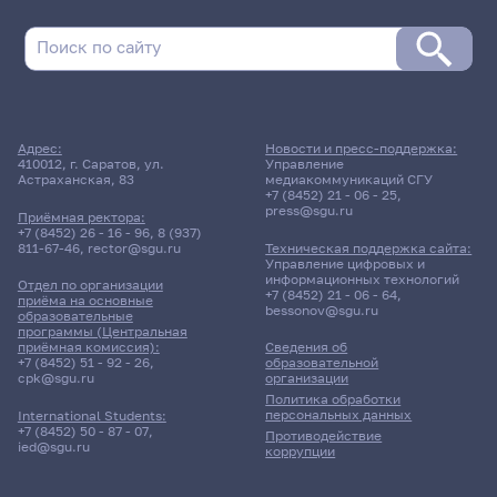
Адрес:
Новости и пресс-поддержка:
410012, г. Саратов, ул.
Управление
Астраханская, 83
медиакоммуникаций СГУ
+7 (8452) 21 - 06 - 25
,
press@sgu.ru
Приёмная ректора:
+7 (8452) 26 - 16 - 96
,
8 (937)
811-67-46
,
rector@sgu.ru
Техническая поддержка сайта:
Управление цифровых и
информационных технологий
Отдел по организации
+7 (8452) 21 - 06 - 64
,
приёма на основные
bessonov@sgu.ru
образовательные
программы (Центральная
приёмная комиссия):
Сведения об
+7 (8452) 51 - 92 - 26
,
образовательной
cpk@sgu.ru
организации
Политика обработки
персональных данных
International Students:
+7 (8452) 50 - 87 - 07
,
Противодействие
ied@sgu.ru
коррупции