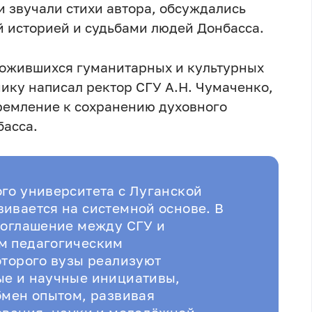
и звучали стихи автора, обсуждались
й историей и судьбами людей Донбасса.
ложившихся гуманитарных и культурных
нику написал ректор СГУ А.Н. Чумаченко,
тремление к сохранению духовного
басса.
го университета с Луганской
ивается на системной основе. В
соглашение между СГУ и
м педагогическим
оторого вузы реализуют
ые и научные инициативы,
бмен опытом, развивая