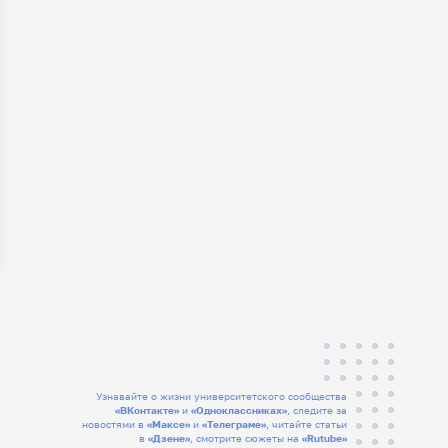
Узнавайте о жизни университетского сообщества
«ВКонтакте»
и
«Одноклассниках»
, следите за
новостями в
«Максе»
и
«Телеграме»
, читайте статьи
в
«Дзене»
, смотрите сюжеты на
«Rutube»