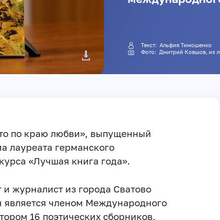
Текст:
Альфия Тимошенко
Фото:
Дмитрий Ковшов
, из
 то по краю любви», выпущенный
ма лауреата германского
урса «Лучшая книга года».
т и журналист из города Сватово
н является членом Международного
тором 16 поэтических сборников,