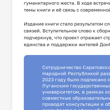
гуманитарного жеста. В ходе встреч
темы книги и её связь с современно
Издание книги стало результатом с
связей. Вступительное слово к сбор
подчеркнув, что проект отражает с
единства и поддержки жителей Дон
Сотрудничество Саратовско
Народной Республикой разв
2023 году было подписано 
Луганским государственны
университетом, в рамках к
совместные образовательн
проводят консультации и о