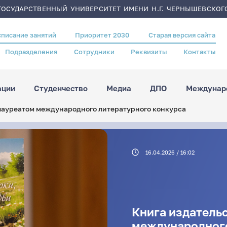
ОСУДАРСТВЕННЫЙ УНИВЕРСИТЕТ ИМЕНИ Н.Г. ЧЕРНЫШЕВСКОГ
списание занятий
Приоритет 2030
Старая версия сайта
Подразделения
Сотрудники
Реквизиты
Контакты
ации
Студенчество
Медиа
ДПО
Междунаро
 лауреатом международного литературного конкурса
16.04.2026 / 16:02
Книга издательс
международного