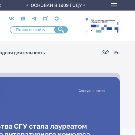
ОСНОВАН В 1909 ГОДУ
О
Социальные
сети
дная деятельность
En
Сотрудничество
тва СГУ стала лауреатом
 литературного конкурса