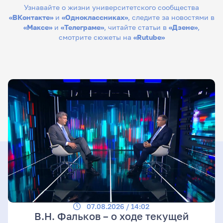
Узнавайте о жизни университетского сообщества
«ВКонтакте»
и
«Одноклассниках»
, следите за новостями в
«Максе»
и
«Телеграме»
, читайте статьи в
«Дзене»
,
смотрите сюжеты на
«Rutube»
07.08.2026 / 14:02
В.Н. Фальков – о ходе текущей