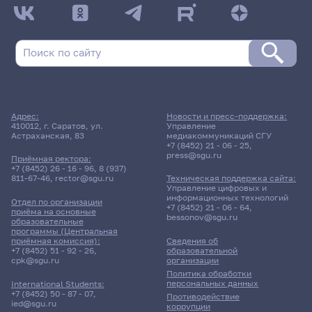
Адрес:
Новости и пресс-поддержка:
410012, г. Саратов, ул.
Управление
Астраханская, 83
медиакоммуникаций СГУ
+7 (8452) 21 - 06 - 25
,
press@sgu.ru
Приёмная ректора:
+7 (8452) 26 - 16 - 96
,
8 (937)
811-67-46
,
rector@sgu.ru
Техническая поддержка сайта:
Управление цифровых и
информационных технологий
Отдел по организации
+7 (8452) 21 - 06 - 64
,
приёма на основные
bessonov@sgu.ru
образовательные
программы (Центральная
приёмная комиссия):
Сведения об
+7 (8452) 51 - 92 - 26
,
образовательной
cpk@sgu.ru
организации
Политика обработки
персональных данных
International Students:
+7 (8452) 50 - 87 - 07
,
Противодействие
ied@sgu.ru
коррупции