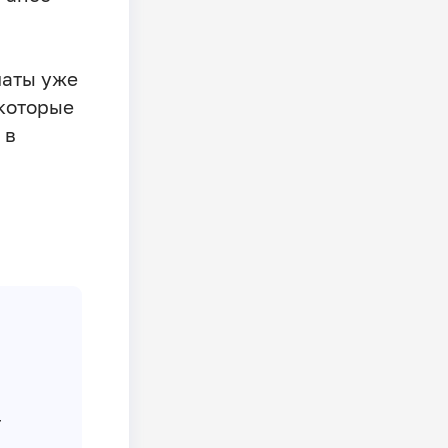
латы уже
 которые
 в
т