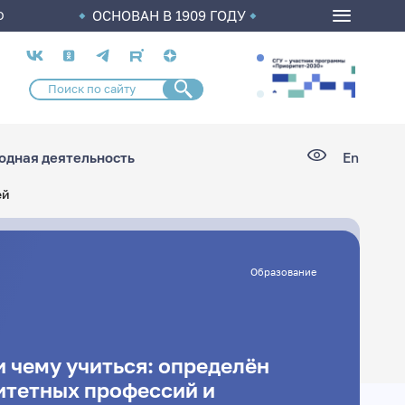
ОСНОВАН В 1909 ГОДУ
О
Социальные
сети
дная деятельность
En
ей
Образование
и чему учиться: определён
итетных профессий и