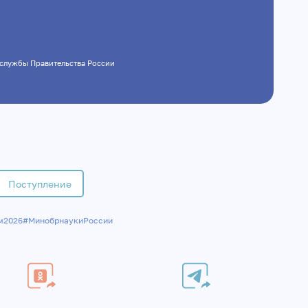
ресс-службы Правительства России
Поступление
м2026
#МинобрнаукиРоссии