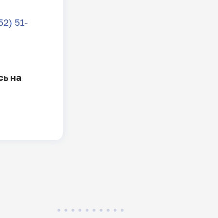
2) 51-
сь на