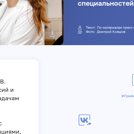
специальностей
Текст: По материалам п
Фото:
Дмитрий Ковшов
В.
сий и
#Приё
задачам
с
нциями,