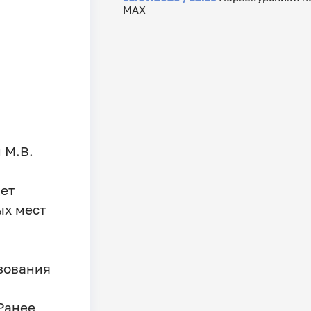
МАХ
я
 М.В.
ет
ых мест
азования
Ранее