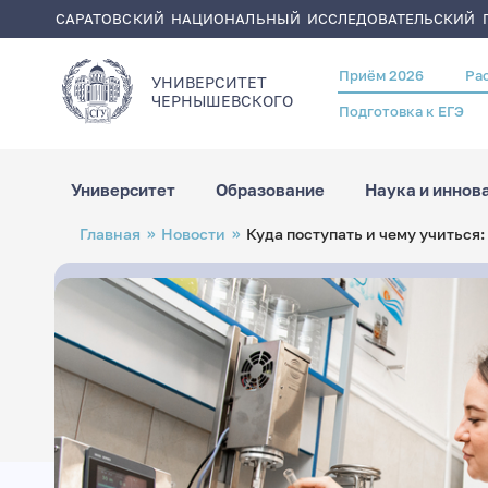
САРАТОВСКИЙ НАЦИОНАЛЬНЫЙ ИССЛЕДОВАТЕЛЬСКИЙ Г
Приём 2026
Ра
Header
УНИВЕРСИТЕТ
menu
ЧЕРНЫШЕВСКОГO
Подготовка к ЕГЭ
Университет
Образование
Наука и иннов
Перейти
Строка
Главная
Новости
Куда поступать и чему учиться
к
навигации
основному
содержанию