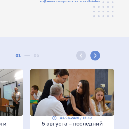
в
«Дзене»
, смотрите сюжеты на
«Rutube»
01
05
0
04.08.2026 / 15:40
оги
5 августа – последний