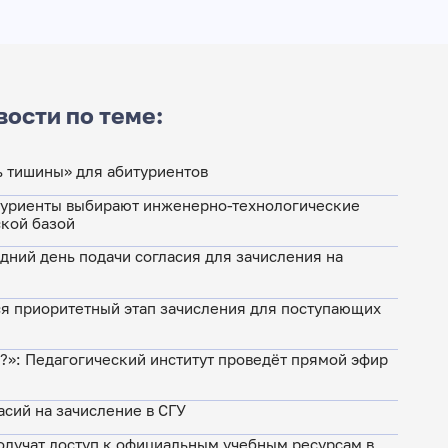
вости по теме:
нь тишины» для абитуриентов
туриенты выбирают инженерно-технологические
ской базой
едний день подачи согласия для зачисления на
я приоритетный этап зачисления для поступающих
м?»: Педагогический институт проведёт прямой эфир
асий на зачисление в СГУ
лучат доступ к официальным учебным ресурсам в