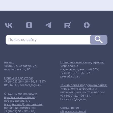
Адрес:
Новости и пресс-поддержка:
410012, г. Саратов, ул.
Управление
Астраханская, 83
медиакоммуникаций СГУ
+7 (8452) 21 - 06 - 25
,
press@sgu.ru
Приёмная ректора:
+7 (8452) 26 - 16 - 96
,
8 (937)
811-67-46
,
rector@sgu.ru
Техническая поддержка сайта:
Управление цифровых и
информационных технологий
Отдел по организации
+7 (8452) 21 - 06 - 64
,
приёма на основные
bessonov@sgu.ru
образовательные
программы (Центральная
приёмная комиссия):
Сведения об
+7 (8452) 51 - 92 - 26
,
образовательной