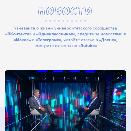
НОВОСТИ
Узнавайте о жизни университетского сообщества
«ВКонтакте»
и
«Одноклассниках»
, следите за новостями в
«Максе»
и
«Телеграме»
, читайте статьи в
«Дзене»
,
смотрите сюжеты на
«Rutube»