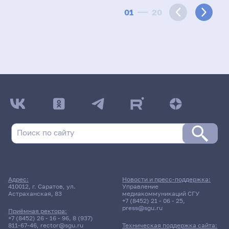
01
20
Адрес:
Новости и пресс-поддержка:
410012, г. Саратов, ул.
Управление
Астраханская, 83
медиакоммуникаций СГУ
+7 (8452) 21 - 06 - 25
,
press@sgu.ru
Приёмная ректора:
+7 (8452) 26 - 16 - 96
,
8 (937)
811-67-46
,
rector@sgu.ru
Техническая поддержка сайта: