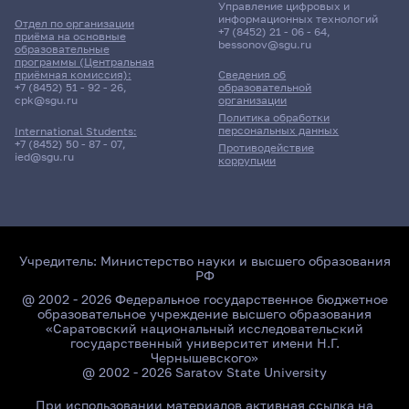
Управление цифровых и
информационных технологий
Отдел по организации
+7 (8452) 21 - 06 - 64
,
приёма на основные
bessonov@sgu.ru
образовательные
программы (Центральная
приёмная комиссия):
Сведения об
+7 (8452) 51 - 92 - 26
,
образовательной
cpk@sgu.ru
организации
Политика обработки
персональных данных
International Students:
+7 (8452) 50 - 87 - 07
,
Противодействие
ied@sgu.ru
коррупции
Учредитель:
Министерство науки и высшего образования
РФ
@ 2002 - 2026 Федеральное государственное бюджетное
образовательное учреждение высшего образования
«Саратовский национальный исследовательский
государственный университет имени Н.Г.
Чернышевского»
@ 2002 - 2026 Saratov State University
При использовании материалов активная ссылка на