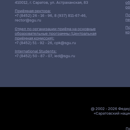
410012, г. Саратов, ул. Астраханская, 83
об
ор
Приёмная ректора:
По
+7 (8452) 26 - 16 - 96
,
8 (937) 811-67-46
,
пе
rector@sgu.ru
Пр
Отдел по организации приёма на основные
ко
образовательные программы (Центральная
приёмная комиссия):
+7 (8452) 51 - 92 - 26
,
cpk@sgu.ru
International Students:
+7 (8452) 50 - 87 - 07
,
ied@sgu.ru
@ 2002 - 2026 Феде
«Саратовский наци
Пр