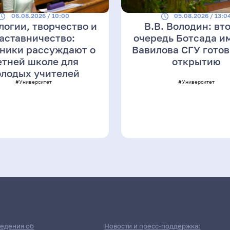
06.08.2026 / 10:00
05.08.2026 / 13:0
логии, творчество и
В.В. Володин: вт
аставничество:
очередь Ботсада им
ники рассуждают о
Вавилова СГУ готов
етней школе для
открытию
лодых учителей
#Университет
#Университет
едения об
Новости и пресс-поддержка: