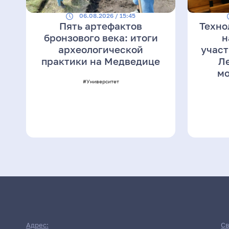
06.08.2026 / 15:45
Пять артефактов
Техно
бронзового века: итоги
н
археологической
участ
практики на Медведице
Л
мо
#Университет
Адрес:
Св