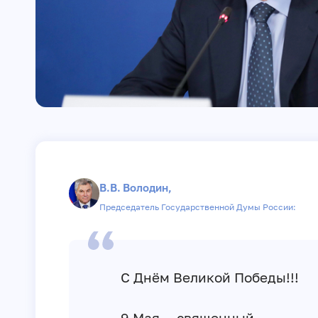
В.В. Володин,
Председатель Государственной Думы России:
С Днём Великой Победы!!!
9 Мая — священный