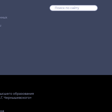
нных
u
высшего образования
.Г. Чернышевского»
ьна