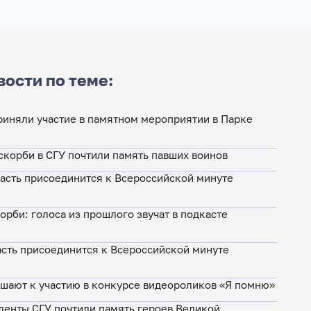
вости по теме:
риняли участие в памятном мероприятии в Парке
скорби в СГУ почтили память павших воинов
асть присоединится к Всероссийской минуте
орби: голоса из прошлого звучат в подкасте
асть присоединится к Всероссийской минуте
ашают к участию в конкурсе видеороликов «Я помню»
денты СГУ почтили память героев Великой