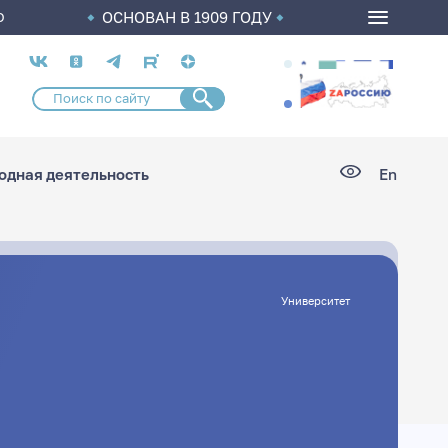
ОСНОВАН В 1909 ГОДУ
О
Социальные
сети
дная деятельность
En
Университет