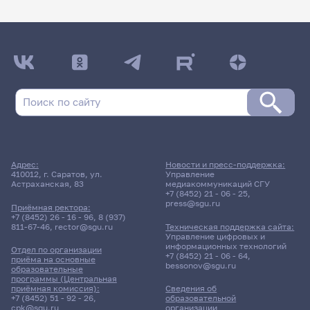
Адрес:
Новости и пресс-поддержка:
410012, г. Саратов, ул.
Управление
Астраханская, 83
медиакоммуникаций СГУ
+7 (8452) 21 - 06 - 25
,
press@sgu.ru
Приёмная ректора:
+7 (8452) 26 - 16 - 96
,
8 (937)
811-67-46
,
rector@sgu.ru
Техническая поддержка сайта:
Управление цифровых и
информационных технологий
Отдел по организации
+7 (8452) 21 - 06 - 64
,
приёма на основные
bessonov@sgu.ru
образовательные
программы (Центральная
приёмная комиссия):
Сведения об
+7 (8452) 51 - 92 - 26
,
образовательной
cpk@sgu.ru
организации