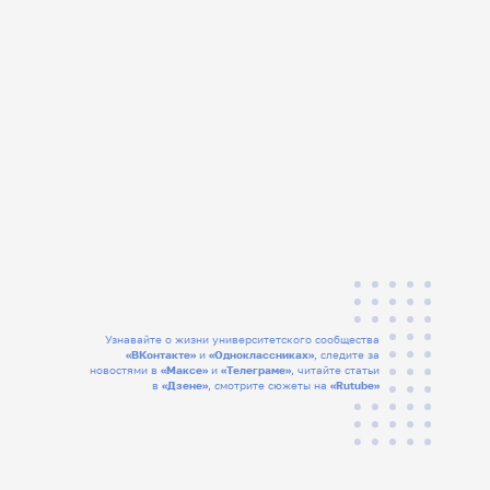
Узнавайте о жизни университетского сообщества
«ВКонтакте»
и
«Одноклассниках»
, следите за
новостями в
«Максе»
и
«Телеграме»
, читайте статьи
в
«Дзене»
, смотрите сюжеты на
«Rutube»