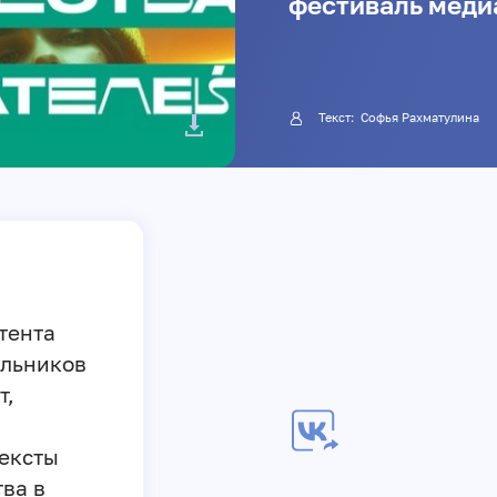
фестиваль меди
Текст: Софья Рахматулина
тента
ольников
т,
ексты
ва в