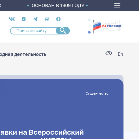
ОСНОВАН В 1909 ГОДУ
О
Социальные
сети
дная деятельность
En
Студенчество
явки на Всероссийский