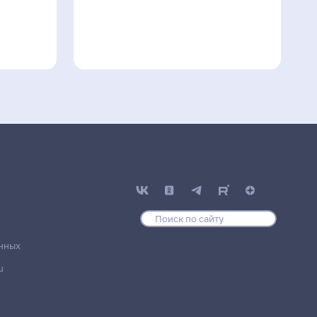
нных
u