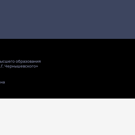
высшего образования
.Г. Чернышевского»
ьна