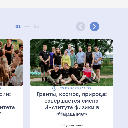
01
05
0
30.07.2026 / 11:05
сии:
Гранты, космос, природа:
завершается смена
итета
Института физики в
У
«Чардыме»
#Студенчество