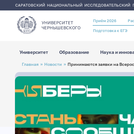
САРАТОВСКИЙ НАЦИОНАЛЬНЫЙ ИССЛЕДОВАТЕЛЬСКИЙ Г
Приём 2026
Ра
Header
УНИВЕРСИТЕТ
menu
ЧЕРНЫШЕВСКОГO
Подготовка к ЕГЭ
Университет
Образование
Наука и иннов
Перейти
Строка
Главная
Новости
Принимаются заявки на Всеро
к
навигации
основному
содержанию