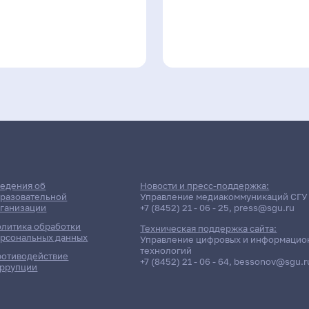
едения об
Новости и пресс-поддержка:
разовательной
Управление медиакоммуникаций СГУ
ганизации
+7 (8452) 21 - 06 - 25
,
press@sgu.ru
литика обработки
Техническая поддержка сайта:
рсональных данных
Управление цифровых и информацио
технологий
отиводействие
+7 (8452) 21 - 06 - 64
,
bessonov@sgu.r
ррупции