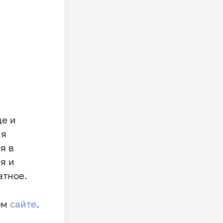
е и
ня
я в
я и
атное.
ом
сайте
.