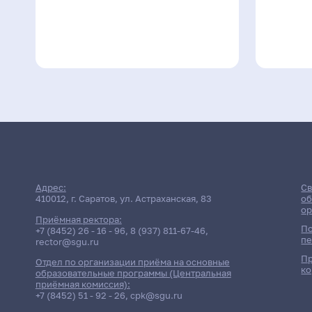
Адрес:
Св
410012, г. Саратов, ул. Астраханская, 83
об
ор
Приёмная ректора:
По
+7 (8452) 26 - 16 - 96
,
8 (937) 811-67-46
,
пе
rector@sgu.ru
Пр
Отдел по организации приёма на основные
ко
образовательные программы (Центральная
приёмная комиссия):
+7 (8452) 51 - 92 - 26
,
cpk@sgu.ru