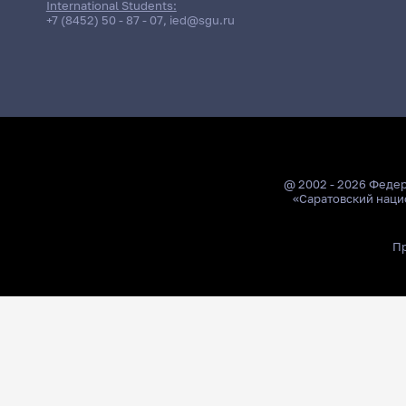
International Students:
+7 (8452) 50 - 87 - 07
,
ied@sgu.ru
@ 2002 - 2026 Феде
«Саратовский наци
Пр