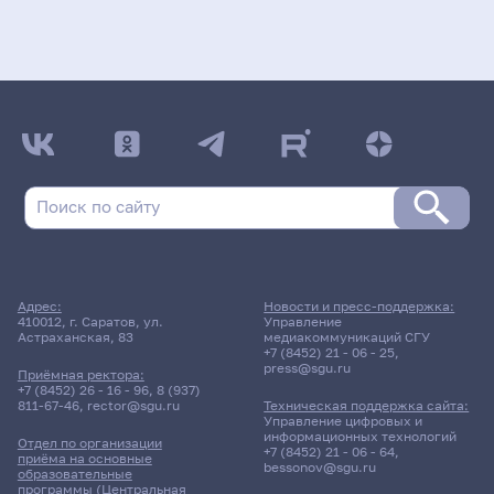
Адрес:
Новости и пресс-поддержка:
410012, г. Саратов, ул.
Управление
Астраханская, 83
медиакоммуникаций СГУ
+7 (8452) 21 - 06 - 25
,
press@sgu.ru
Приёмная ректора:
+7 (8452) 26 - 16 - 96
,
8 (937)
811-67-46
,
rector@sgu.ru
Техническая поддержка сайта:
Управление цифровых и
информационных технологий
Отдел по организации
+7 (8452) 21 - 06 - 64
,
приёма на основные
bessonov@sgu.ru
образовательные
программы (Центральная