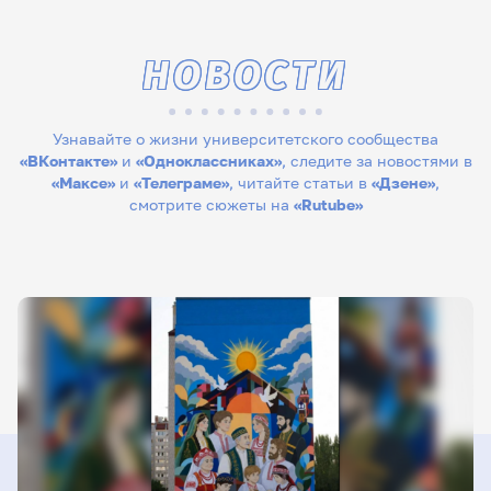
НОВОСТИ
Узнавайте о жизни университетского сообщества
«ВКонтакте»
и
«Одноклассниках»
, следите за новостями в
«Максе»
и
«Телеграме»
, читайте статьи в
«Дзене»
,
смотрите сюжеты на
«Rutube»