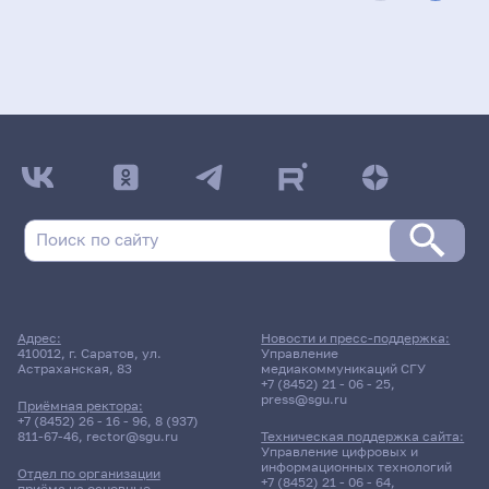
Адрес:
Новости и пресс-поддержка:
410012, г. Саратов, ул.
Управление
Астраханская, 83
медиакоммуникаций СГУ
+7 (8452) 21 - 06 - 25
,
press@sgu.ru
Приёмная ректора:
+7 (8452) 26 - 16 - 96
,
8 (937)
811-67-46
,
rector@sgu.ru
Техническая поддержка сайта:
Управление цифровых и
информационных технологий
Отдел по организации
+7 (8452) 21 - 06 - 64
,
приёма на основные