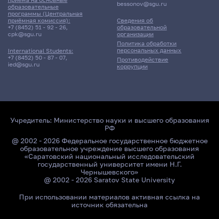
bessonov@sgu.ru
образовательные
программы (Центральная
приёмная комиссия):
Сведения об
+7 (8452) 51 - 92 - 26
,
образовательной
cpk@sgu.ru
организации
Политика обработки
персональных данных
International Students:
+7 (8452) 50 - 87 - 07
,
Противодействие
ied@sgu.ru
коррупции
Учредитель:
Министерство науки и высшего образования
РФ
@ 2002 - 2026 Федеральное государственное бюджетное
образовательное учреждение высшего образования
«Саратовский национальный исследовательский
государственный университет имени Н.Г.
Чернышевского»
@ 2002 - 2026 Saratov State University
При использовании материалов активная ссылка на
источник обязательна