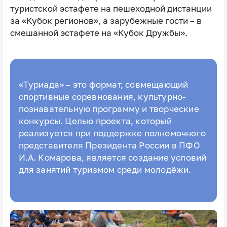
туристской эстафете на пешеходной дистанции
за «Кубок регионов», а зарубежные гости – в
смешанной эстафете на «Кубок Дружбы».
«Туриада» – это формат, совмещающий
спортивные соревнования, культурно-
познавательную программу и творческие
конкурсы. Целью проекта, который
реализуется при поддержке полномочного
представителя Президента России в ПФО
И.А. Комарова, является создание условий
для занятий туризмом среди молодёжи.