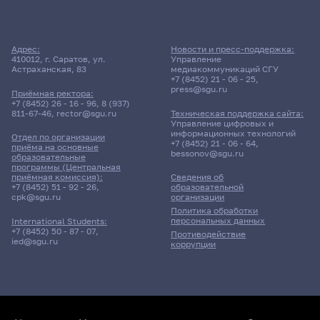
Адрес:
Новости и пресс-поддержка:
410012, г. Саратов, ул.
Управление
Астраханская, 83
медиакоммуникаций СГУ
+7 (8452) 21 - 06 - 25
,
press@sgu.ru
Приёмная ректора:
+7 (8452) 26 - 16 - 96
,
8 (937)
811-67-46
,
rector@sgu.ru
Техническая поддержка сайта:
Управление цифровых и
информационных технологий
Отдел по организации
+7 (8452) 21 - 06 - 64
,
приёма на основные
bessonov@sgu.ru
образовательные
программы (Центральная
приёмная комиссия):
Сведения об
+7 (8452) 51 - 92 - 26
,
образовательной
cpk@sgu.ru
организации
Политика обработки
персональных данных
International Students:
+7 (8452) 50 - 87 - 07
,
Противодействие
ied@sgu.ru
коррупции