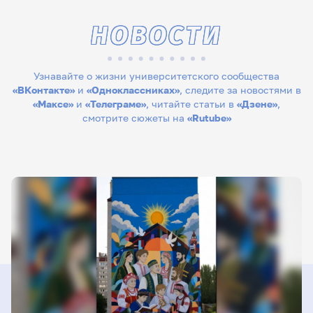
НОВОСТИ
Узнавайте о жизни университетского сообщества
«ВКонтакте»
и
«Одноклассниках»
, следите за новостями в
«Максе»
и
«Телеграме»
, читайте статьи в
«Дзене»
,
смотрите сюжеты на
«Rutube»