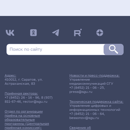
Адрес:
Новости и пресс-поддержка:
410012, г. Саратов, ул.
Управление
Астраханская, 83
медиакоммуникаций СГУ
+7 (8452) 21 - 06 - 25
,
press@sgu.ru
Приёмная ректора:
+7 (8452) 26 - 16 - 96
,
8 (937)
811-67-46
,
rector@sgu.ru
Техническая поддержка сайта:
Управление цифровых и
информационных технологий
Отдел по организации
+7 (8452) 21 - 06 - 64
,
приёма на основные
bessonov@sgu.ru
образовательные
программы (Центральная
приёмная комиссия):
Сведения об