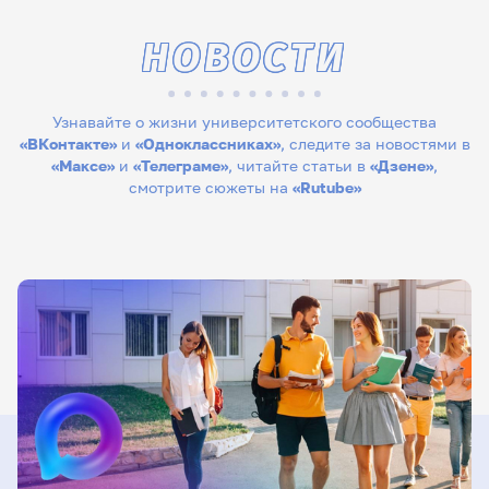
НОВОСТИ
Узнавайте о жизни университетского сообщества
«ВКонтакте»
и
«Одноклассниках»
, следите за новостями в
«Максе»
и
«Телеграме»
, читайте статьи в
«Дзене»
,
смотрите сюжеты на
«Rutube»