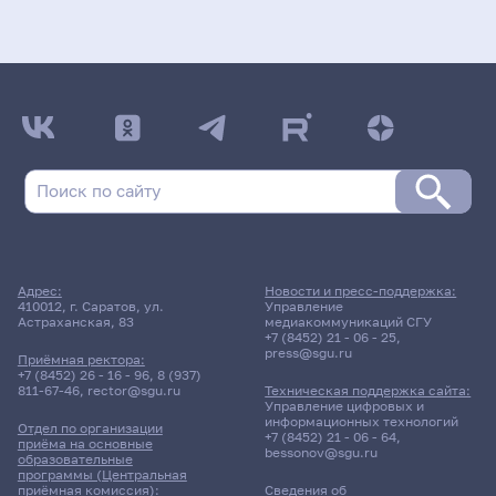
Адрес:
Новости и пресс-поддержка:
410012, г. Саратов, ул.
Управление
Астраханская, 83
медиакоммуникаций СГУ
+7 (8452) 21 - 06 - 25
,
press@sgu.ru
Приёмная ректора:
+7 (8452) 26 - 16 - 96
,
8 (937)
811-67-46
,
rector@sgu.ru
Техническая поддержка сайта:
Управление цифровых и
информационных технологий
Отдел по организации
+7 (8452) 21 - 06 - 64
,
приёма на основные
bessonov@sgu.ru
образовательные
программы (Центральная
приёмная комиссия):
Сведения об