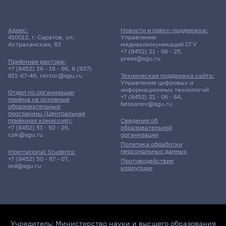
Адрес:
Новости и пресс-поддержка:
410012, г. Саратов, ул.
Управление
Астраханская, 83
медиакоммуникаций СГУ
+7 (8452) 21 - 06 - 25
,
press@sgu.ru
Приёмная ректора:
+7 (8452) 26 - 16 - 96
,
8 (937)
811-67-46
,
rector@sgu.ru
Техническая поддержка сайта:
Управление цифровых и
информационных технологий
Отдел по организации
+7 (8452) 21 - 06 - 64
,
приёма на основные
bessonov@sgu.ru
образовательные
программы (Центральная
приёмная комиссия):
Сведения об
+7 (8452) 51 - 92 - 26
,
образовательной
cpk@sgu.ru
организации
Политика обработки
персональных данных
International Students:
+7 (8452) 50 - 87 - 07
,
Противодействие
ied@sgu.ru
коррупции
Учредитель:
Министерство науки и высшего образования