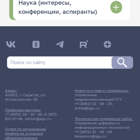
Наука (интересы,
конференции, аспиранты)
Адрес:
Новости и пресс-поддержка:
410012, г. Саратов, ул.
Управление
Астраханская, 83
медиакоммуникаций СГУ
+7 (8452) 21 - 06 - 25
,
press@sgu.ru
Приёмная ректора:
+7 (8452) 26 - 16 - 96
,
8 (937)
811-67-46
,
rector@sgu.ru
Техническая поддержка сайта:
Управление цифровых и
информационных технологий
Отдел по организации
+7 (8452) 21 - 06 - 64
,
приёма на основные
bessonov@sgu.ru
образовательные