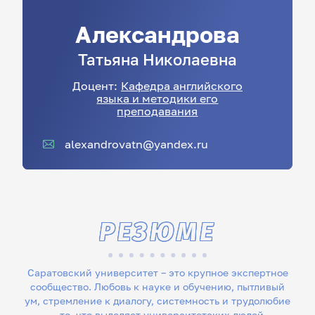
Александрова
Татьяна
Николаевна
Доцент:
Кафедра английского
языка и методики его
преподавания
alexandrovatn@yandex.ru
РЕЗЮМЕ
Саратовский университет – это крупное экспертное
сообщество. Любовь к науке и обучению, пытливый
ум, стремление к диалогу, системность и трудолюбие
– то, что выделяет университетских людей