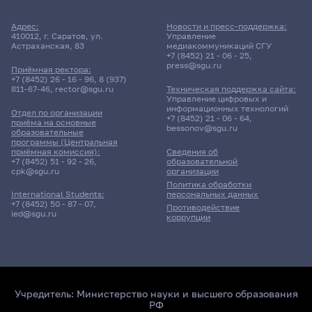
Адрес:
Новости и пресс-поддержка:
410012, г. Саратов, ул.
Управление
Астраханская, 83
медиакоммуникаций СГУ
+7 (8452) 21 - 06 - 25
,
press@sgu.ru
Приёмная ректора:
+7 (8452) 26 - 16 - 96
,
8 (937)
811-67-46
,
rector@sgu.ru
Техническая поддержка сайта:
Управление цифровых и
информационных технологий
Отдел по организации
+7 (8452) 21 - 06 - 64
,
приёма на основные
bessonov@sgu.ru
образовательные
программы (Центральная
приёмная комиссия):
Сведения об
+7 (8452) 51 - 92 - 26
,
образовательной
cpk@sgu.ru
организации
Политика обработки
персональных данных
International Students:
+7 (8452) 50 - 87 - 07
,
Противодействие
ied@sgu.ru
коррупции
Учредитель:
Министерство науки и высшего образования
РФ