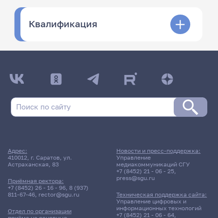
Квалификация
Адрес:
Новости и пресс-поддержка:
410012, г. Саратов, ул.
Управление
Астраханская, 83
медиакоммуникаций СГУ
+7 (8452) 21 - 06 - 25
,
press@sgu.ru
Приёмная ректора:
+7 (8452) 26 - 16 - 96
,
8 (937)
811-67-46
,
rector@sgu.ru
Техническая поддержка сайта:
Управление цифровых и
информационных технологий
Отдел по организации
+7 (8452) 21 - 06 - 64
,
приёма на основные