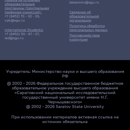
bessonov@sgu.ru
образовательные
программы (Центральная
приёмная комиссия):
Сведения об
+7 (8452) 51 - 92 - 26
,
образовательной
cpk@sgu.ru
организации
Политика обработки
персональных данных
International Students:
+7 (8452) 50 - 87 - 07
,
Противодействие
ied@sgu.ru
коррупции
Учредитель:
Министерство науки и высшего образования
РФ
@ 2002 - 2026 Федеральное государственное бюджетное
образовательное учреждение высшего образования
«Саратовский национальный исследовательский
государственный университет имени Н.Г.
Чернышевского»
@ 2002 - 2026 Saratov State University
При использовании материалов активная ссылка на
источник обязательна