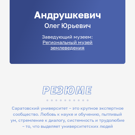
Андрушкевич
Олег
Юрьевич
Заведующий музеем:
Региональный музей
землеведения
РЕЗЮМЕ
Саратовский университет – это крупное экспертное
сообщество. Любовь к науке и обучению, пытливый
ум, стремление к диалогу, системность и трудолюбие
– то, что выделяет университетских людей