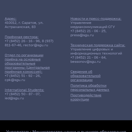
Адрес:
Новости и пресс-поддержка:
410012, г. Саратов, ул.
Управление
Астраханская, 83
медиакоммуникаций СГУ
+7 (8452) 21 - 06 - 25
,
press@sgu.ru
Приёмная ректора:
+7 (8452) 26 - 16 - 96
,
8 (937)
811-67-46
,
rector@sgu.ru
Техническая поддержка сайта:
Управление цифровых и
информационных технологий
Отдел по организации
+7 (8452) 21 - 06 - 64
,
приёма на основные
bessonov@sgu.ru
образовательные
программы (Центральная
приёмная комиссия):
Сведения об
+7 (8452) 51 - 92 - 26
,
образовательной
cpk@sgu.ru
организации
Политика обработки
персональных данных
International Students:
+7 (8452) 50 - 87 - 07
,
Противодействие
ied@sgu.ru
коррупции
Учредитель:
Министерство науки и высшего образования