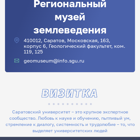
Региональный
музей
землеведения
410012, Саратов, Московская, 163,
корпус 6, Геологический факультет, ком.
119, 125
geomuseum@info.sgu.ru
ВИЗИТКА
Саратовский университет – это крупное экспертное
сообщество. Любовь к науке и обучению, пытливый ум,
стремление к диалогу, системность и трудолюбие – то, что
выделяет университетских людей