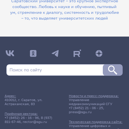
Саратовский университет – это крупное экспертное
сообщество. Любовь к науке и обучению, пытливый
ум, стремление к диалогу, системность и трудолюбие
– то, что выделяет университетских людей
Адрес:
Новости и пресс-поддержка:
410012, г. Саратов, ул.
Управление
Астраханская, 83
медиакоммуникаций СГУ
+7 (8452) 21 - 06 - 25
,
press@sgu.ru
Приёмная ректора:
+7 (8452) 26 - 16 - 96
,
8 (937)
811-67-46
,
rector@sgu.ru
Техническая поддержка сайта:
Управление цифровых и