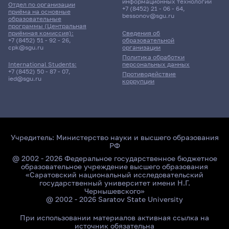
информационных технологий
Отдел по организации
+7 (8452) 21 - 06 - 64
,
приёма на основные
bessonov@sgu.ru
образовательные
программы (Центральная
приёмная комиссия):
Сведения об
+7 (8452) 51 - 92 - 26
,
образовательной
cpk@sgu.ru
организации
Политика обработки
персональных данных
International Students:
+7 (8452) 50 - 87 - 07
,
Противодействие
ied@sgu.ru
коррупции
Учредитель:
Министерство науки и высшего образования
РФ
@ 2002 - 2026 Федеральное государственное бюджетное
образовательное учреждение высшего образования
«Саратовский национальный исследовательский
государственный университет имени Н.Г.
Чернышевского»
@ 2002 - 2026 Saratov State University
При использовании материалов активная ссылка на
источник обязательна