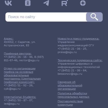
Адрес:
Новости и пресс-поддержка:
410012, г. Саратов, ул.
Управление
Астраханская, 83
медиакоммуникаций СГУ
+7 (8452) 21 - 06 - 25
,
press@sgu.ru
Приёмная ректора:
+7 (8452) 26 - 16 - 96
,
8 (937)
811-67-46
,
rector@sgu.ru
Техническая поддержка сайта:
Управление цифровых и
информационных технологий
Отдел по организации
+7 (8452) 21 - 06 - 64
,
приёма на основные
bessonov@sgu.ru
образовательные
программы (Центральная
приёмная комиссия):
Сведения об
+7 (8452) 51 - 92 - 26
,
образовательной
cpk@sgu.ru
организации
Политика обработки
персональных данных
International Students:
+7 (8452) 50 - 87 - 07
,
Противодействие
ied@sgu.ru
коррупции